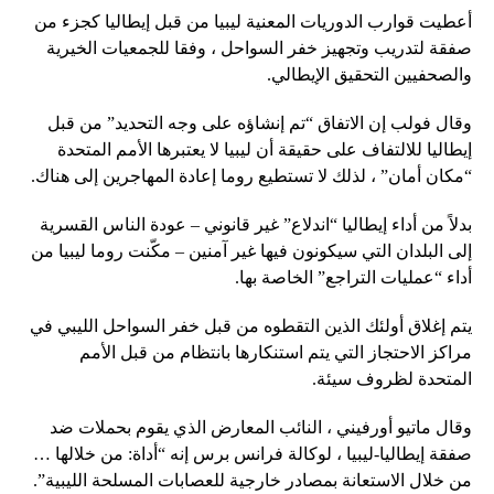
أعطيت قوارب الدوريات المعنية ليبيا من قبل إيطاليا كجزء من
صفقة لتدريب وتجهيز خفر السواحل ، وفقا للجمعيات الخيرية
والصحفيين التحقيق الإيطالي.
وقال فولب إن الاتفاق “تم إنشاؤه على وجه التحديد” من قبل
إيطاليا للالتفاف على حقيقة أن ليبيا لا يعتبرها الأمم المتحدة
“مكان أمان” ، لذلك لا تستطيع روما إعادة المهاجرين إلى هناك.
بدلاً من أداء إيطاليا “اندلاع” غير قانوني – عودة الناس القسرية
إلى البلدان التي سيكونون فيها غير آمنين – مكّنت روما ليبيا من
أداء “عمليات التراجع” الخاصة بها.
يتم إغلاق أولئك الذين التقطوه من قبل خفر السواحل الليبي في
مراكز الاحتجاز التي يتم استنكارها بانتظام من قبل الأمم
المتحدة لظروف سيئة.
وقال ماتيو أورفيني ، النائب المعارض الذي يقوم بحملات ضد
صفقة إيطاليا-ليبيا ، لوكالة فرانس برس إنه “أداة: من خلالها …
من خلال الاستعانة بمصادر خارجية للعصابات المسلحة الليبية”.