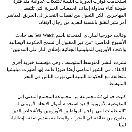
استخدمت قوارب الدوريات الليبية تكتيكات عدوانية منذ فترة
طويلة أثناء محاولة إيقاف الجمعيات الخيرية التي تلتقط
المهاجرين ، لكن التحول من لقطات التحذير إلى الحريق المباشر
أمر مثير للقلق بالنسبة للعديد من رجال الإنقاذ.
وقالت جورجيا ليناردي المتحدثة باسم Sea-Watch بعد حادث
الأسبوع الماضي: “من غير المقبول أن تسمح الحكومة الإيطالية
والاتحاد الأوروبي للميليشيا الجنائية بإطلاق النار على المدنيين”.
نشرت البشر المتوسط ​​المتوسط ​​، وهي مؤسسة خيرية أخرى
للإنقاذ ، في الشهر الماضي أيضًا صورًا قالت إنها أظهرت ميليشيا
متحالفة مع الحكومة الليبية التي تهرب الناس في البحر
المتوسط.
كتبت حوالي 42 مجموعة من مجموعة المجتمع المدني إلى
المفوضية الأوروبية لإنديد استخدام أموال الاتحاد الأوروبي لـ
“المنظمات التي تهاجم المواطنين الأوروبيين والأشخاص الذين
يعانون من ضائقة في البحر” ، والمطالبة بتقديم صفقة إيطاليا-
ليبيا.