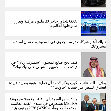
GAC تتجاوز حاجز 30 مليون مركبة وتعزز
طموحاتها العالمية
دليلك لأهم شركات دراسة جدوى في السعودية لضمان استدامة
مشروعك
كيف نجح صانع المحتوى “سميرف ريان” في
قيادة ذائقة الجمهور الشبابي على تيك توك؟
بملايين التفاعلات.. كيف يبتكر “حمد آل فطيح” هوية بصرية فريدة
لعشاق الشعر عبر حسابه “حاولت”؟
من ترسيخ القيمة إلى الثقة الرقمية: مجموعة
METRA تستعرض في منتدى القمة العالمية
لمجتمع المعلومات (WSIS) 2026 بجنيف بنية