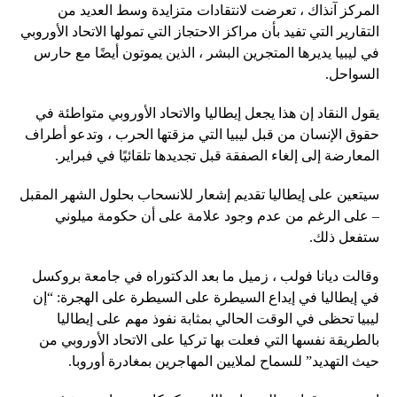
المركز آنذاك ، تعرضت لانتقادات متزايدة وسط العديد من
التقارير التي تفيد بأن مراكز الاحتجاز التي تمولها الاتحاد الأوروبي
في ليبيا يديرها المتجرين البشر ، الذين يموتون أيضًا مع حارس
السواحل.
يقول النقاد إن هذا يجعل إيطاليا والاتحاد الأوروبي متواطئة في
حقوق الإنسان من قبل ليبيا التي مزقتها الحرب ، وتدعو أطراف
المعارضة إلى إلغاء الصفقة قبل تجديدها تلقائيًا في فبراير.
سيتعين على إيطاليا تقديم إشعار للانسحاب بحلول الشهر المقبل
– على الرغم من عدم وجود علامة على أن حكومة ميلوني
ستفعل ذلك.
وقالت ديانا فولب ، زميل ما بعد الدكتوراه في جامعة بروكسل
في إيطاليا في إيداع السيطرة على السيطرة على الهجرة: “إن
ليبيا تحظى في الوقت الحالي بمثابة نفوذ مهم على إيطاليا
بالطريقة نفسها التي فعلت بها تركيا على الاتحاد الأوروبي من
حيث التهديد” للسماح لملايين المهاجرين بمغادرة أوروبا.