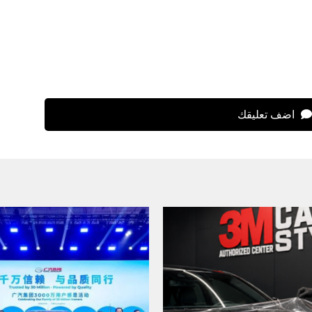
اضف تعليقك