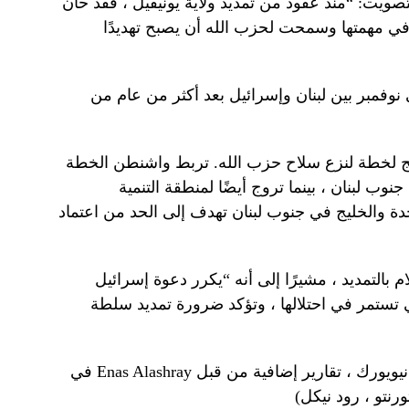
صويت: “منذ عقود من تمديد ولاية يونيفيل ، فقد حان
وقت لتبديد الوهم. لقد فشلت Unifil في مهمتها وسمحت لحزب الله أن يصبح تهديدًا
وفمبر بين لبنان وإسرائيل بعد أكثر من عام من
ويج لخطة لنزع سلاح حزب الله. تربط واشنطن الخطة
ب لبنان ، بينما تروج أيضًا لمنطقة التنمية
حدة والخليج في جنوب لبنان تهدف إلى الحد من اعتماد
بالتمديد ، مشيرًا إلى أنه “يكرر دعوة إسرائيل
تستمر في احتلالها ، وتؤكد ضرورة تمديد سلطة
(شاركت في تقارير ميشيل نيكولز في نيويورك ، تقارير إضافية من قبل Enas Alashray في
رنتو ، رود نيكل)