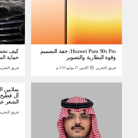
Huawei Pura 90s Pro: خفة التصميم
كيف تحص
وقوة البطارية والتصوير
حماية ال
فريق التحرير
الإثنين 27 يوليو 3:55 م
فريق التحرير
بملايين ا
آل فطيح”
الشعر عب
فريق التحرير