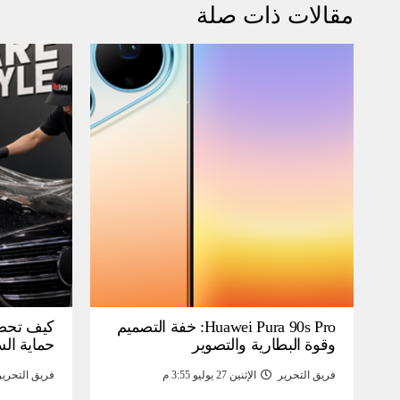
مقالات ذات صلة
Huawei Pura 90s Pro: خفة التصميم
كيف تحص
وقوة البطارية والتصوير
حماية ال
فريق التحرير
الإثنين 27 يوليو 3:55 م
فريق التحرير