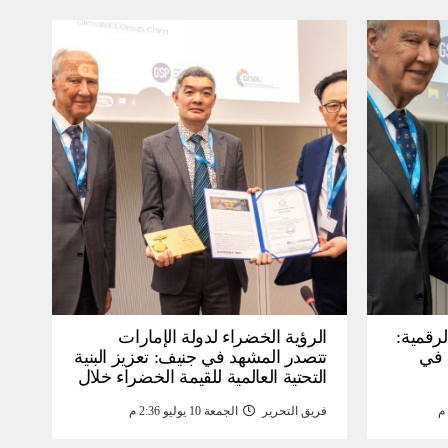
لرقمية:
الرؤية الخضراء لدولة الإمارات
عرض في
تتصدر المشهد في جنيف: تعزيز البنية
التحتية العالمية للقيمة الخضراء خلال
WSIS) 2026 بجنيف بنية
منتدى القمة العالمية لمجتمع
فريق التحرير
الجمعة 10 يوليو 2:36 م
ومة
المعلومات WSIS 2026 وقمة “الذكاء
الاصطناعي من أجل الخير” 2026