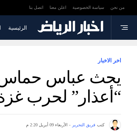
من نحن
سياسة الخصوصية
اعلن معنا
اتصل بنا
الرئيسية
ا
اخر الاخبار
يحث عباس حماس عل
“أعذار” لحرب غزة
كتب
فريق التحرير
-
الأربعاء 09 أبريل 2:20 م