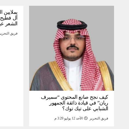
بملايين ا
آل فطيح”
الشعر عب
فريق التحرير
كيف نجح صانع المحتوى “سميرف
ريان” في قيادة ذائقة الجمهور
الشبابي على تيك توك؟
فريق التحرير
الأحد 12 يوليو 3:29 م