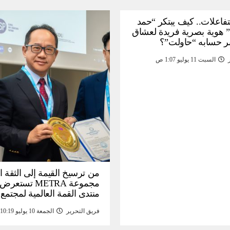
لتفاعلات.. كيف يبتكر “حمد
 هوية بصرية فريدة لعشاق
ر حسابه “حاولت”؟
السبت 11 يوليو 1:07 ص
من ترسيخ القيمة إلى الثقة ا
مجموعة METRA تست
منتدى القمة العالمية لمجتمع
المعلومات (
فريق التحرير
الجمعة 10 يوليو 10:19 م
تحتية للأصول الرقمية المدع
بالذهب