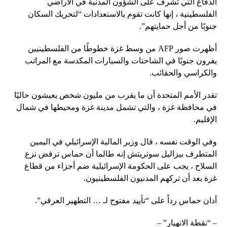
الدفاع التي تشرف على الشؤون المدنية في الأراضي
الفلسطينية ، إنها كانت تقوم بالاستعدادات “لتحريك السكان
جنوبًا من أجل حمايتهم”.
أظهرت صور AFP من وسط غزة خطوطًا من الفلسطينيين
يفرون جنوبًا في الشاحنات والسيارات المكدسة مع المراتب
والكراسي والحقائب.
تقدر الأمم المتحدة أن ما يقرب من مليون شخص يعيشون حاليًا
في محافظة غزة ، والتي تشمل مدينة غزة ومحيطها في شمال
الإقليم.
وفي الوقت نفسه ، قال وزير المالية الإسرائيلي في اليمين
المتطرف بيزاليل سوتريتش إنه طالما أن حماس ترفض نزع
السلاح ، يجب على الحكومة الإسرائيلية ضم أجزاء من قطاع
غزة بعد أن تركهم المدنيون الفلسطينيون.
أدان حماس رداً على “تأييد مفتوح لـ … التطهير العرقي”.
– “نقطة الانهيار” –