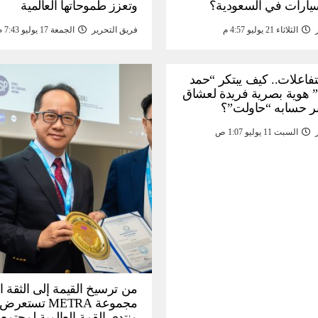
سيارات في السعودية؟
وتعزز طموحاتها العالمية
الثلاثاء 21 يوليو 4:57 م
فريق التحرير
الجمعة 17 يوليو 7:43 م
لتفاعلات.. كيف يبتكر “حمد
 هوية بصرية فريدة لعشاق
ر حسابه “حاولت”؟
السبت 11 يوليو 1:07 ص
من ترسيخ القيمة إلى الثقة ا
مجموعة METRA تست
منتدى القمة العالمية لمجتمع