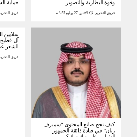
وقوة البطارية والتصوير
حماية ال
فريق التحرير
الإثنين 27 يوليو 3:55 م
فريق التحرير
بملايين ا
آل فطيح”
الشعر عب
فريق التحرير
كيف نجح صانع المحتوى “سميرف
ريان” في قيادة ذائقة الجمهور
الشبابي على تيك توك؟