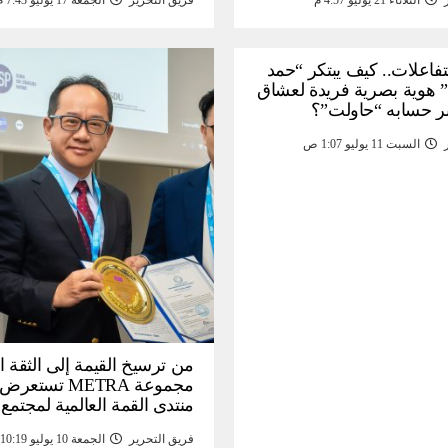
الثلاثاء 21 يوليو 4:57 م
فريق التحرير
الجمعة 17 يوليو 7:43 م
لتفاعلات.. كيف يبتكر “حمد
 هوية بصرية فريدة لعشاق
ر حسابه “حاولت”؟
السبت 11 يوليو 1:07 ص
من ترسيخ القيمة إلى الثقة ا
مجموعة METRA تست
منتدى القمة العالمية لمجتمع
المعلومات (
فريق التحرير
الجمعة 10 يوليو 10:19 م
تحتية للأصول الرقمية المدع