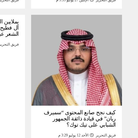
فريق التحرير
الإثنين 27 يوليو 3:55 م
فريق التحرير
بملايين ا
آل فطيح”
الشعر عب
فريق التحرير
كيف نجح صانع المحتوى “سميرف
ريان” في قيادة ذائقة الجمهور
الشبابي على تيك توك؟
فريق التحرير
الأحد 12 يوليو 3:29 م