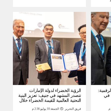
لرقمية:
الرؤية الخضراء لدولة الإمارات
عرض في
تتصدر المشهد في جنيف: تعزيز البنية
التحتية العالمية للقيمة الخضراء خلال
WSIS) 2026 بجنيف بنية
منتدى القمة العالمية لمجتمع
فريق التحرير
الجمعة 10 يوليو 2:36 م
ومة
المعلومات WSIS 2026 وقمة “الذكاء