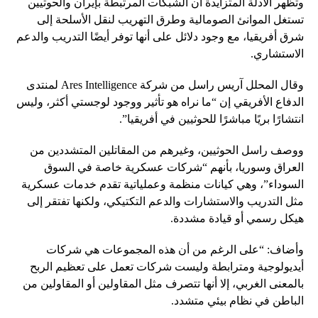
وتظهر الأدلة المتزايدة أن الشبكات المرتبطة بإيران والحوثيين
تستغل الموانئ الصومالية وطرق التهريب لنقل الأسلحة إلى
شرق أفريقيا، مع وجود دلائل على أنها توفر أيضًا التدريب والدعم
الاستشاري.
وقال المحلل آريس راسل من شركة Ares Intelligence لمنتدى
الدفاع الأفريقي إن “ما نراه هو تأثير ووجود لوجستي أكثر، وليس
انتشارًا بريًا مباشرًا للحوثيين في أفريقيا”.
ووصف راسل الحوثيين، وغيرهم من المقاتلين المتشددين من
العراق وسوريا، بأنهم “شركات عسكرية خاصة في السوق
السوداء”، وهي كيانات منظمة وعملياتية تقدم خدمات عسكرية
مثل التدريب والاستشارات والدعم التكتيكي، ولكنها تفتقر إلى
هيكل رسمي أو قيادة مشددة.
وأضاف: “على الرغم من أن هذه المجموعات هي شركات
أيديولوجية ومترابطة وليست شركات تعمل على تعظيم الربح
بالمعنى الغربي، إلا أنها تتصرف مثل المقاولين أو المقاولين من
الباطن في نظام بيئي متشدد.