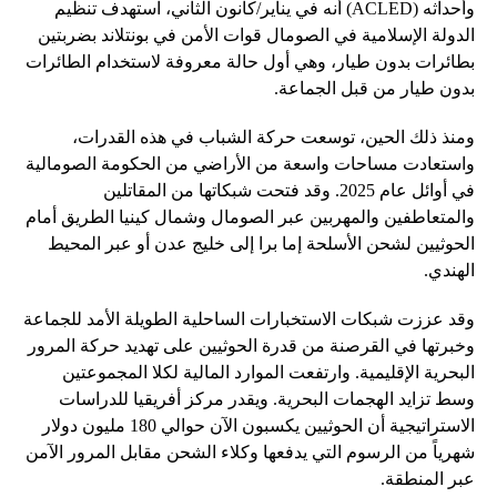
وأحداثه (ACLED) أنه في يناير/كانون الثاني، استهدف تنظيم
الدولة الإسلامية في الصومال قوات الأمن في بونتلاند بضربتين
بطائرات بدون طيار، وهي أول حالة معروفة لاستخدام الطائرات
بدون طيار من قبل الجماعة.
ومنذ ذلك الحين، توسعت حركة الشباب في هذه القدرات،
واستعادت مساحات واسعة من الأراضي من الحكومة الصومالية
في أوائل عام 2025. وقد فتحت شبكاتها من المقاتلين
والمتعاطفين والمهربين عبر الصومال وشمال كينيا الطريق أمام
الحوثيين لشحن الأسلحة إما برا إلى خليج عدن أو عبر المحيط
الهندي.
وقد عززت شبكات الاستخبارات الساحلية الطويلة الأمد للجماعة
وخبرتها في القرصنة من قدرة الحوثيين على تهديد حركة المرور
البحرية الإقليمية. وارتفعت الموارد المالية لكلا المجموعتين
وسط تزايد الهجمات البحرية. ويقدر مركز أفريقيا للدراسات
الاستراتيجية أن الحوثيين يكسبون الآن حوالي 180 مليون دولار
شهرياً من الرسوم التي يدفعها وكلاء الشحن مقابل المرور الآمن
عبر المنطقة.