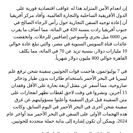
إن انعدام الأمن المتزايد هذا له عواقب اقتصادية فورية على
الدول الأفريقية الساحلية والتجارة العالمية. وأفاد مركز أفريقيا
أن إعادة توجيه السفن التجارية حول رأس الرجاء الصالح في
جنوب أفريقيا زادت بنسبة 420 في المائة، مما أضاف ما يقرب
من 6000 ميل بحري وأسبوعين إضافيين للرحلات. وانخفضت
عائدات قناة السويس السنوية في مصر، والتي تبلغ عادة حوالي
10 مليارات دولار، بنسبة تزيد عن 70 في المائة، مما يكلف
القاهرة حوالي 800 مليون دولار شهرياً.
في 7 يوليو/تموز، هاجمت قوات الحوثيين سفينة شحن ترفع علم
ليبيريا في البحر الأحمر باستخدام طائرات بدون طيار وذخائر
صاروخية، مما أسفر عن مقتل أربعة بحارة على الأقل وفقدان
15 آخرين. ونشروا في وقت لاحق لقطات تظهر انفجارات على
متن السفينة قبل غرق السفينة وأعلنوا مسؤوليتهم عن غرق
سفينة شحن أخرى في البحر الأحمر في اليوم السابق. وكانت
هذه الهجمات الأولى على السفن في البحر الأحمر منذ أواخر عام
2024، ويمكن أن تكون إشارة إلى بداية حملة متجددة للحوثيين.