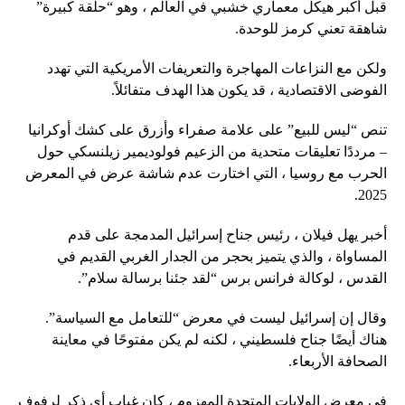
قبل أكبر هيكل معماري خشبي في العالم ، وهو “حلقة كبيرة”
شاهقة تعني كرمز للوحدة.
ولكن مع النزاعات المهاجرة والتعريفات الأمريكية التي تهدد
الفوضى الاقتصادية ، قد يكون هذا الهدف متفائلاً.
تنص “ليس للبيع” على علامة صفراء وأزرق على كشك أوكرانيا
– مرددًا تعليقات متحدية من الزعيم فولوديمير زيلنسكي حول
الحرب مع روسيا ، التي اختارت عدم شاشة عرض في المعرض
2025.
أخبر يهل فيلان ، رئيس جناح إسرائيل المدمجة على قدم
المساواة ، والذي يتميز بحجر من الجدار الغربي القديم في
القدس ، لوكالة فرانس برس “لقد جئنا برسالة سلام”.
وقال إن إسرائيل ليست في معرض “للتعامل مع السياسة”.
هناك أيضًا جناح فلسطيني ، لكنه لم يكن مفتوحًا في معاينة
الصحافة الأربعاء.
في معرض الولايات المتحدة المهزوم ، كان غياب أي ذكر لرفوف