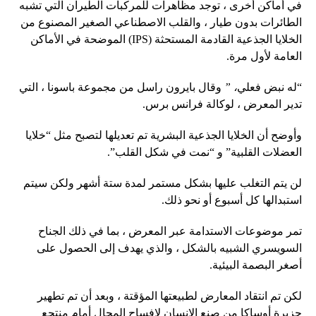
في أماكن أخرى ، توجد مظاهرات للمركبات الطيران التي تشبه
الطائرات بدون طيار ، والقلب الاصطناعي الصغير المصنوع من
الخلايا الجذعية القادمة المستحثة (IPS) الموضحة في الأماكن
العامة لأول مرة.
“له نبض فعلي
، ”
وقال بايرون راسل من مجموعة باسونا ، التي
تدير المعرض ، لوكالة فرانس برس.
وأوضح أن الخلايا الجذعية البشرية تم تعديلها لتصبح مثل “خلايا
العضلات القلبية” و “نمت في شكل القلب”.
لن يتم التغلب عليها بشكل مستمر لمدة ستة أشهر ولكن سيتم
استبدالها كل أسبوع أو نحو ذلك.
تمر موضوعات الاستدامة عبر المعرض ، بما في ذلك الجناح
السويسري الشبيه بالشكل ، والذي يهدف إلى الحصول على
أصغر البصمة البيئية.
لكن تم انتقاد المعارض لطبيعتها المؤقتة ، وبعد أن تم تطهير
جزيرة أوساكا من صنع الإنسان لإفساح المجال أمام منتجع