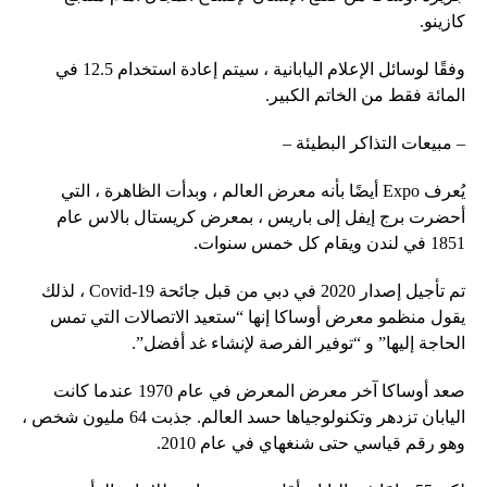
كازينو.
وفقًا لوسائل الإعلام اليابانية ، سيتم إعادة استخدام 12.5 في
المائة فقط من الخاتم الكبير.
– مبيعات التذاكر البطيئة –
يُعرف Expo أيضًا بأنه معرض العالم ، وبدأت الظاهرة ، التي
أحضرت برج إيفل إلى باريس ، بمعرض كريستال بالاس عام
1851 في لندن ويقام كل خمس سنوات.
تم تأجيل إصدار 2020 في دبي من قبل جائحة Covid-19 ، لذلك
يقول منظمو معرض أوساكا إنها “ستعيد الاتصالات التي تمس
الحاجة إليها” و “توفير الفرصة لإنشاء غد أفضل”.
صعد أوساكا آخر معرض المعرض في عام 1970 عندما كانت
اليابان تزدهر وتكنولوجياها حسد العالم. جذبت 64 مليون شخص ،
وهو رقم قياسي حتى شنغهاي في عام 2010.