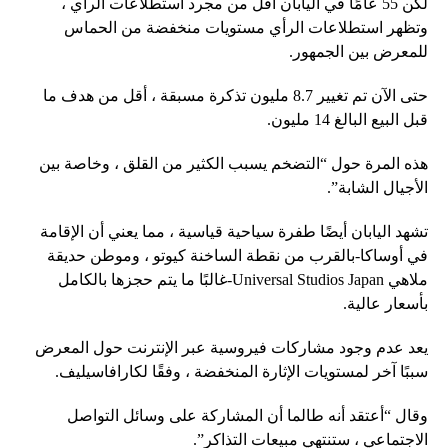
لكن 55 عامًا في اليابان أقل من مجرد استطلاعات الرأي ،
وتظهر استطلاعات الرأي مستويات منخفضة من الحماس
للمعرض بين الجمهور.
حتى الآن تم تغيير 8.7 مليون تذكرة مسبقة ، أقل من هدف ما
قبل البيع البالغ 14 مليون.
هذه المرة حول “التضخم يسبب الكثير من القلق ، وخاصة بين
الأجيال الشابة”.
تشهد اليابان أيضًا طفرة سياحية قياسية ، مما يعني أن الإقامة
في أوساكا-بالقرب من نقطة الساخنة كيوتو ، وموطن حديقة
ملاهي Universal Studios Japan-غالبًا ما يتم حجزها بالكامل
بأسعار عالية.
يعد عدم وجود مشاركات فيروسية عبر الإنترنت حول المعرض
سببًا آخر لمستويات الإثارة المنخفضة ، وفقًا لكارافاسيليف.
وقال “أعتقد أنه طالما أن المشاركة على وسائل التواصل
الاجتماعي ، ستنتهي مبيعات التذاكر”.