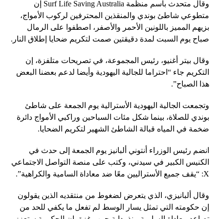
وقال متحدث باسم منظمة Surf Life Saving Australia إن
متطوعي شاطئ بوندي والمنقذين المحترفين لركوب الأمواج،
بزيهم المميز باللونين الأحمر والأصفر، اصطفوا على الرمال
صباح يوم السبت لمدة دقيقتين صمت لتكريم ضحايا إطلاق النار.
وقال بيتر أغنيو، رئيس المجموعة، في تصريحات متلفزة، إن
التكريم جاء “احتراما للجالية اليهودية وأيضا لدعم بعضنا البعض
هذا الصباح”.
وتجمعت الجالية اليهودية الأسترالية يوم الجمعة على شاطئ
بوندي للصلاة، بينما شكل مئات السباحين وراكبي الأمواج دائرة
ضخمة في المياه قبالة الشاطئ الشهير لتكريم الضحايا.
انضم رئيس الوزراء أنتوني ألبانيز يوم الجمعة إلى حدث في
الكنيس الكبير في سيدني، وكتب على منصة التواصل الاجتماعي
X: “يقف جميع الأستراليين معًا ضد معاداة السامية والكراهية”.
وقال ألبانيزي، الذي يتعرض لضغوط من منتقديه الذين يقولون
إن حكومته التي تمثل يسار الوسط لم تفعل ما يكفي للحد من
تصاعد معاداة السامية منذ بداية حرب غزة، إن الحكومة ستعزز