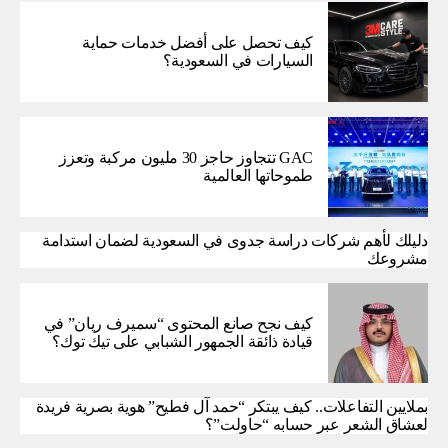
كيف تحصل على أفضل خدمات حماية
السيارات في السعودية؟
GAC تتجاوز حاجز 30 مليون مركبة وتعزز
طموحاتها العالمية
دليلك لأهم شركات دراسة جدوى في السعودية لضمان استدامة
مشروعك
كيف نجح صانع المحتوى “سميرف ريان” في
قيادة ذائقة الجمهور الشبابي على تيك توك؟
بملايين التفاعلات.. كيف يبتكر “حمد آل فطيح” هوية بصرية فريدة
لعشاق الشعر عبر حسابه “حاولت”؟