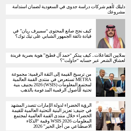
دليلك لأهم شركات دراسة جدوى في السعودية لضمان استدامة
مشروعك
كيف نجح صانع المحتوى “سميرف ريان” في
قيادة ذائقة الجمهور الشبابي على تيك توك؟
بملايين التفاعلات.. كيف يبتكر “حمد آل فطيح” هوية بصرية فريدة
لعشاق الشعر عبر حسابه “حاولت”؟
من ترسيخ القيمة إلى الثقة الرقمية: مجموعة
METRA تستعرض في منتدى القمة العالمية
لمجتمع المعلومات (WSIS) 2026 بجنيف بنية
تحتية للأصول الرقمية المدعومة بالذهب
الرؤية الخضراء لدولة الإمارات تتصدر المشهد
في جنيف: تعزيز البنية التحتية العالمية للقيمة
الخضراء خلال منتدى القمة العالمية لمجتمع
المعلومات WSIS 2026 وقمة “الذكاء
الاصطناعي من أجل الخير” 2026