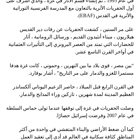
في عام 1995 ، تم إنشاء قسم الآثار في غزة ، والذي أشرف على
أول الحفريات الأثرية بالتعاون مع المدرسة الفرنسية التوراتية
والأثرية في القدس (EBAF).
على مر السنين ، كشفت الحفريات عن رفات دير القديس
هيلاريون ، ميناء أنثيدون القديم ، ورسائل الرومانية ، آثار
للحضارات التي تمتد من العصر البرونزي إلى التأثيرات العثمانية
في أواخر القرن التاسع عشر.
“بين مصر ، قوى بلاد ما بين النهرين ، وحموني ، كانت غزة هدفا
مستمرا للغزو والدمار على مر التاريخ” ، أشار بوفارد.
في القرن الرابع قبل الميلاد ، حاصر الزعيم اليوناني ألكساندر
العظيم المدينة لمدة شهرين ، تاركين وراء المذابح والدمار.
وصلت الحفريات في غزة إلى توقفها عندما تولى حماس السلطة
في عام 2007 وفرضت إسرائيل حصارًا.
كما أن ضغط الأراضي والبناء المتفشي في واحدة من أكثر
المناطق كثافة سكانية في العالم قد أدى إلى تعقيد العمل