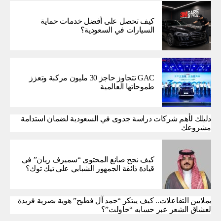
كيف تحصل على أفضل خدمات حماية
السيارات في السعودية؟
GAC تتجاوز حاجز 30 مليون مركبة وتعزز
طموحاتها العالمية
دليلك لأهم شركات دراسة جدوى في السعودية لضمان استدامة
مشروعك
كيف نجح صانع المحتوى “سميرف ريان” في
قيادة ذائقة الجمهور الشبابي على تيك توك؟
بملايين التفاعلات.. كيف يبتكر “حمد آل فطيح” هوية بصرية فريدة
لعشاق الشعر عبر حسابه “حاولت”؟