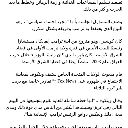
تصعيد تسليم المساعدات الغذائية وأزمة الرهائن وخطط ما بعد
الحرب وأكثر من ذلك.
وصف المسؤول الجلسة بأنها “مجرد اجتماع سياسي” ، وهو
النوع الذي يحتفظ به ترامب وفريقه بشكل متكرر.
كان كوشنر ، وهو متزوج من ابنة ترامب إيفانكا ، مستشارًا
رئيسيًا للبيت الأبيض في فترة ولاية ترامب الأولى في قضايا
الشرق الأوسط. كان بلير ، الذي كان رئيسًا للوزراء خلال حرب
العراق عام 2003 ، نشطًا أيضًا في قضايا الشرق الأوسط.
قام مبعوث الولايات المتحدة الخاص ستيف ويتكوف بمعاينة
الاجتماع في ظهوره على Fox News “” تقارير خاصة مع بريت
باير “يوم الثلاثاء.
وقال ويتكوف: “إنها خطة شاملة للغاية نقوم بتجميعها في اليوم
التالي (في غزة) وسيشاهد الكثير من الناس مدى قوة ذلك ومدى
معنى ذلك ويعكس دوافع الرئيس ترامب الإنسانية هنا”.
وعد ترامب نهاية سريعة للحرب في غزة خلال الحملة الرئاسية