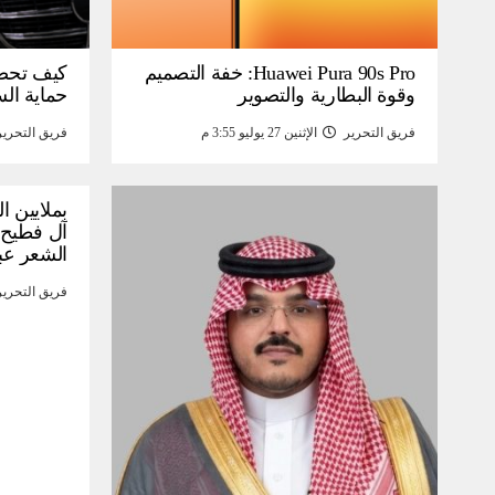
Huawei Pura 90s Pro: خفة التصميم
كيف تحص
وقوة البطارية والتصوير
حماية ال
فريق التحرير
الإثنين 27 يوليو 3:55 م
فريق التحرير
بملايين ا
آل فطيح”
الشعر عب
فريق التحرير