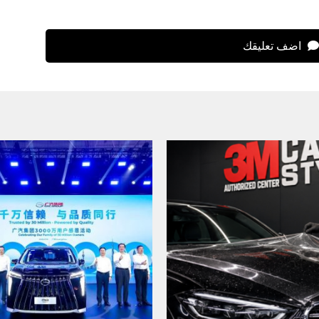
اضف تعليقك