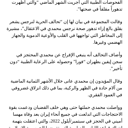
الفحوصات الطبية التي أجريت الشهر الماضي “والتي أظهرت
تدهوراً مقلقاً في صحتها”.
وقالت المجموعة في بيان لها إن “تحالف الحرية لنرجس يشعر
بقلق بالغ إزاء تدهور صحة نرجس محمدي في الاعتقال”، مشيرة
إلى المخاطر التي تواجهها في القلب والأوعية الدموية والجهاز
الهضمي وغيرها.
وأضاف التحالف أنه ينبغي الإفراج عن محمدي المحتجز في
سجن إيفين بطهران “فورا” وحصوله على الرعاية الطبية “دون
تأخير”.
وقال المؤيدون إن محمدي عانى خلال الأشهر الثمانية الماضية
من آلام حادة في الظهر والركبة، بما في ذلك انزلاق غضروفي
في العمود الفقري.
وواصلت محمدي حملتها حتى وهي خلف القضبان ودعمت بقوة
الاحتجاجات التي اندلعت في جميع أنحاء إيران بعد وفاة مهسا
أميني في الحجز في سبتمبر/أيلول 2022، والتي اعتقلت بتهمة
انتهاك قواعد اللباس الصارمة التي تفرضها الجمهورية الإسلامية