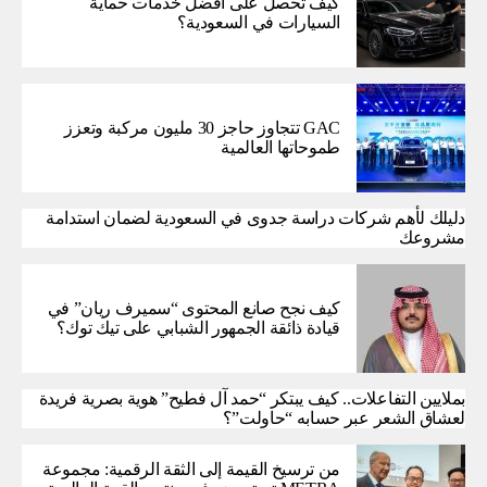
كيف تحصل على أفضل خدمات حماية
السيارات في السعودية؟
GAC تتجاوز حاجز 30 مليون مركبة وتعزز
طموحاتها العالمية
دليلك لأهم شركات دراسة جدوى في السعودية لضمان استدامة
مشروعك
كيف نجح صانع المحتوى “سميرف ريان” في
قيادة ذائقة الجمهور الشبابي على تيك توك؟
بملايين التفاعلات.. كيف يبتكر “حمد آل فطيح” هوية بصرية فريدة
لعشاق الشعر عبر حسابه “حاولت”؟
من ترسيخ القيمة إلى الثقة الرقمية: مجموعة