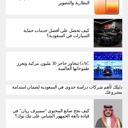
البطارية والتصوير
كيف تحصل على أفضل خدمات حماية
السيارات في السعودية؟
GAC تتجاوز حاجز 30 مليون مركبة وتعزز
طموحاتها العالمية
دليلك لأهم شركات دراسة جدوى في السعودية لضمان استدامة
مشروعك
كيف نجح صانع المحتوى “سميرف ريان” في
قيادة ذائقة الجمهور الشبابي على تيك توك؟