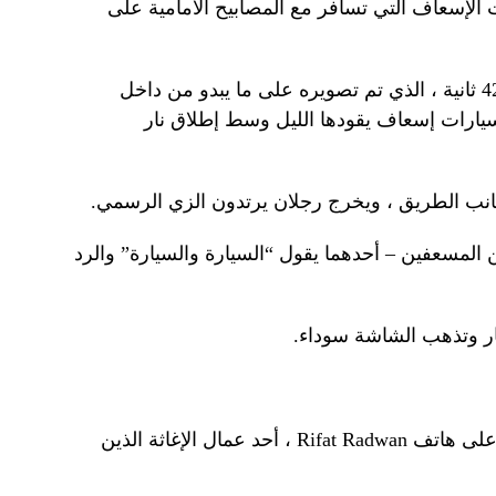
ت الإسعاف التي تسافر مع المصابيح الأمامية على
يلتقط مقطع الفيديو لمدة ست دقائق 42 ثانية ، الذي تم تصويره على ما يبدو من داخل
يارات إسعاف يقودها الليل وسط إطلاق نار
نب الطريق ، ويخرج رجلان يرتدون الزي الرسمي.
 المسعفين – أحدهما يقول “السيارة والسيارة” والرد
نار وتذهب الشاشة سوداء.
قال الهلال الأحمر إنه عثر على الفيديو على هاتف Rifat Radwan ، أحد عمال الإغاثة الذين