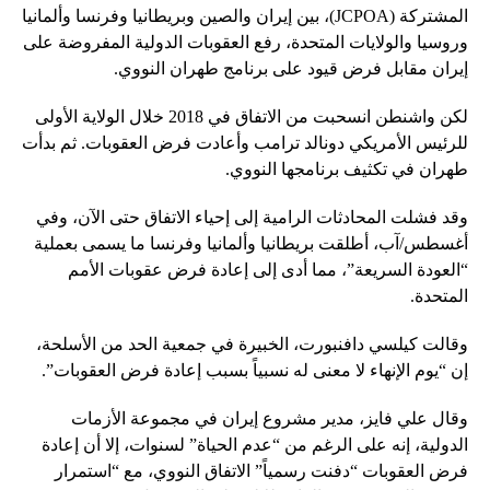
المشتركة (JCPOA)، بين إيران والصين وبريطانيا وفرنسا وألمانيا
وروسيا والولايات المتحدة، رفع العقوبات الدولية المفروضة على
إيران مقابل فرض قيود على برنامج طهران النووي.
لكن واشنطن انسحبت من الاتفاق في 2018 خلال الولاية الأولى
للرئيس الأمريكي دونالد ترامب وأعادت فرض العقوبات. ثم بدأت
طهران في تكثيف برنامجها النووي.
وقد فشلت المحادثات الرامية إلى إحياء الاتفاق حتى الآن، وفي
أغسطس/آب، أطلقت بريطانيا وألمانيا وفرنسا ما يسمى بعملية
“العودة السريعة”، مما أدى إلى إعادة فرض عقوبات الأمم
المتحدة.
وقالت كيلسي دافنبورت، الخبيرة في جمعية الحد من الأسلحة،
إن “يوم الإنهاء لا معنى له نسبياً بسبب إعادة فرض العقوبات”.
وقال علي فايز، مدير مشروع إيران في مجموعة الأزمات
الدولية، إنه على الرغم من “عدم الحياة” لسنوات، إلا أن إعادة
فرض العقوبات “دفنت رسمياً” الاتفاق النووي، مع “استمرار