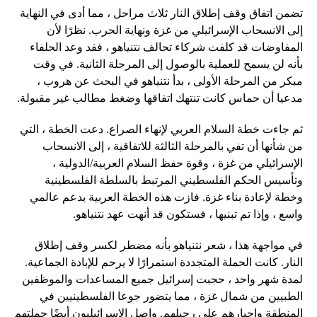
تضمن اتفاق وقف إطلاق النار ثلاث مراحل ، مما أدى في النهاية
إلى الانسحاب الإسرائيلي من غزة ونهاية الحرب. نظرًا لأن
المفاوضات قد كلفت شركاء تحالف نتنياهو ، فقد وعد الحلفاء
بأنه لن يسمح للعملية بالوصول إلى المرحلة الثانية. في وقت
مبكر من المرحلة الأولى ، بدأ نتنياهو في البحث عن هروب ،
مدعيا أن حماس كانت تنتهك اتفاقها وضغط مطالب غير مقبولة.
ثم جاءت خطة السلام العربي لإنهاء الصراع. دعت الخطة ، التي
من شأنها أن تفي بالمرحلة الثالثة للاتفاقية ، إلى الانسحاب
الإسرائيلي من غزة ، وقوة حفظ السلام العربية/الدولية ،
وتأسيس الحكم الفلسطيني المرتبط بالسلطة الفلسطينية
وخطة لإعادة بناء غزة. فازت هذه الخطة العربية بدعم عالمي
واسع ، وإذا تم تبنيها ، فستكون قد أنهت عهد نتنياهو.
في مواجهة هذا ، شعر نتنياهو بأنه مضطر لكسر وقف إطلاق
النار. كانت الحملة المتجددة استمرارًا لا يرحم للإبادة الجماعية.
لمدة شهر واحد ، حجبت إسرائيل جميع المساعدات والموظفين
الطبيين من شمال غزة ، مما يتضور جوعا الفلسطينيين في
المنطقة وإجبارهم على رحيلهم. واصل الإسرائيليون أيضًا حملتهم