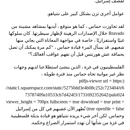
لقصف إسرائيل.
عوامل أخرى تزن بشكل كبير على نتنياهو.
لقد تجاوزت حماس ، كما هو متوقع ، أيديها بمشاهد مشينة من
Bravado خلال الإصدارات الرهينة لإظهار سيطرتها. كان سلوكها
غبيًا واستفزازيًا ، خاصة في مواجهة المعاناة التي يعاني منها
شعبهم. قد يسأل المرء قيادة حماس ، “كم مرة يمكنك أن تصل
بحماقة عش هورنتس قبل أن تفهم عواقب أفعالك؟”
الفلسطينيون في غزة ، الذين ينشئ استطلاعنا لديهم وجهات
نظر غير مواتية تجاه حماس منذ فترة طويلة ،
(pdfjs-viewer url = https:
//static1.squarespace.com/static/52750dd3e4b08c252c723404/t/6
73787409a10533cb7d424f3/1731692352642/palo024
viewer_height = 700px fullscreen = true download = true print =
true openfile = false) تُظهر الآن غضبهم في كل من إسرائيل
وحماس. لكن آخر شيء يريده نتنياهو هو قيادة بديلة فلسطينية
في غزة من شأنها أن تهدد استمرار الصراع وحكمه.