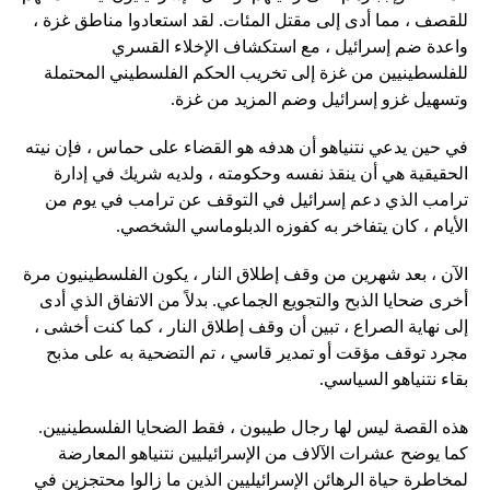
للقصف ، مما أدى إلى مقتل المئات. لقد استعادوا مناطق غزة ،
واعدة ضم إسرائيل ، مع استكشاف الإخلاء القسري
للفلسطينيين من غزة إلى تخريب الحكم الفلسطيني المحتملة
وتسهيل غزو إسرائيل وضم المزيد من غزة.
في حين يدعي نتنياهو أن هدفه هو القضاء على حماس ، فإن نيته
الحقيقية هي أن ينقذ نفسه وحكومته ، ولديه شريك في إدارة
ترامب الذي دعم إسرائيل في التوقف عن ترامب في يوم من
الأيام ، كان يتفاخر به كفوزه الدبلوماسي الشخصي.
الآن ، بعد شهرين من وقف إطلاق النار ، يكون الفلسطينيون مرة
أخرى ضحايا الذبح والتجويع الجماعي. بدلاً من الاتفاق الذي أدى
إلى نهاية الصراع ، تبين أن وقف إطلاق النار ، كما كنت أخشى ،
مجرد توقف مؤقت أو تمدير قاسي ، تم التضحية به على مذبح
بقاء نتنياهو السياسي.
هذه القصة ليس لها رجال طيبون ، فقط الضحايا الفلسطينيين.
كما يوضح عشرات الآلاف من الإسرائيليين نتنياهو المعارضة
لمخاطرة حياة الرهائن الإسرائيليين الذين ما زالوا محتجزين في