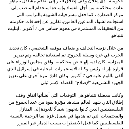
حكومته. أدى إعلان وقف إطلاق النار إلى تفاقم مشاكل نتنياهو.
عادت محاكمته من أجل الفساد وإساءة استخدام المنصب إلى
مركز الصدارة ، كما فعل مسرحياته الشبيهة بالترامب التي
استجابت لشواء المدعين العامين. تقارير عن إخفاقات حكومته
من التحقيقات المستمرة في هجوم حماس في 7 أكتوبر ، ابتليت
نتنياهو.
من خلال نزيفه التحالف وإضعاف موقفه الشخصي ، كان تجديد
الحرب في غزة وسيلة للخروج. تم استعادة تحالفه وتم تمرير
الميزانية. كان لديه إلهاء عن محاكمته. وافق مجلس الوزراء على
قراره بإزالة رئيس وكالة الاستخبارات المحلية في إسرائيل الذي
ألقى باللوم عليه في 7 أكتوبر. وكان قادرًا مرة أخرى على تعزيز
الجهود التشريعية “لإصلاح” القضاء الإسرائيلي.
وكانت معضلة نتنياهو هي التوقعات التي أنشأتها اتفاق وقف
إطلاق النار. شهد العالم مشاهد مؤثرة بقوة من عدد الجموع من
الفلسطينيين الذين كانوا يتجهون شمالًا للعودة إلى المنازل
والمجتمعات التي تم هدمها في شمال غزة. نما الرحمة بالنسبة
للفلسطينيين كما فعل الاضطراب بسبب الدمار غير المبرر