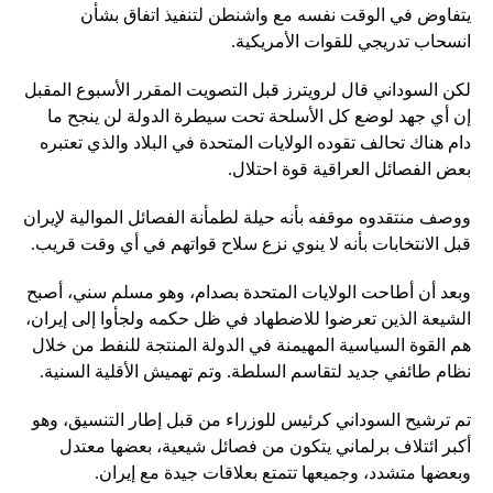
يتفاوض في الوقت نفسه مع واشنطن لتنفيذ اتفاق بشأن
انسحاب تدريجي للقوات الأمريكية.
لكن السوداني قال لرويترز قبل التصويت المقرر الأسبوع المقبل
إن أي جهد لوضع كل الأسلحة تحت سيطرة الدولة لن ينجح ما
دام هناك تحالف تقوده الولايات المتحدة في البلاد والذي تعتبره
بعض الفصائل العراقية قوة احتلال.
ووصف منتقدوه موقفه بأنه حيلة لطمأنة الفصائل الموالية لإيران
قبل الانتخابات بأنه لا ينوي نزع سلاح قواتهم في أي وقت قريب.
وبعد أن أطاحت الولايات المتحدة بصدام، وهو مسلم سني، أصبح
الشيعة الذين تعرضوا للاضطهاد في ظل حكمه ولجأوا إلى إيران،
هم القوة السياسية المهيمنة في الدولة المنتجة للنفط من خلال
نظام طائفي جديد لتقاسم السلطة. وتم تهميش الأقلية السنية.
تم ترشيح السوداني كرئيس للوزراء من قبل إطار التنسيق، وهو
أكبر ائتلاف برلماني يتكون من فصائل شيعية، بعضها معتدل
وبعضها متشدد، وجميعها تتمتع بعلاقات جيدة مع إيران.