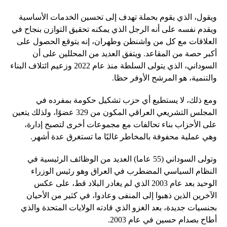
ويقول، الذي يقوم بحملة تهدف إلى تحسين الخدمات الأساسية
ويقدم نفسه على أنه الرجل الذي يمكنه تحقيق التوازن بنجاح في
العلاقات مع كل من واشنطن وطهران، إنه يتوقع الحصول على
أكبر حصة من المقاعد. ويتفق العديد من المحللين على أن
السوداني، الذي يتولى السلطة منذ عام 2022 وزعيم ائتلاف البناء
والتنمية، هو المرشح الأوفر حظا.
ومع ذلك، لا يستطيع أي حزب تشكيل حكومة بمفرده في
المجلس التشريعي العراقي المكون من 329 عضوًا، ولذلك يتعين
على الأحزاب بناء تحالفات مع مجموعات أخرى لتصبح إدارة،
وهي عملية محفوفة بالمخاطر غالبًا ما تستغرق عدة أشهر.
وتولى السوداني (55 عاما) العديد من الوظائف الرئيسية في
النظام السياسي المضطرب في العراق وهو رئيس الوزراء
الوحيد بعد عام 2003 الذي لم يغادر البلاد قط، على عكس
الآخرين الذين ذهبوا إلى المنفى وعادوا، في كثير من الأحيان
بجنسيات جديدة، بعد الغزو الذي قادته الولايات المتحدة والذي
أطاح بصدام حسين في عام 2003.