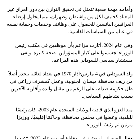
وأمامه مهمة صعبة تتمثل في تحقيق التوازن بين دور العراق غير
المعتاد كحليف لكل من واشنطن وطهران، بينما يحاول إرضاء
العراقيين اليائسين للحصول على وظائف وخدمات وحماية نفسه
في عالم من السياسات القاسية.
وفي عام 2024، أثارت مزاعم بأن موظفين في مكتب رئيس
الوزراء تجسسوا على كبار المسؤولين، ضجة كبيرة. ونفى
مستشار سياسي للسوداني هذه المزاعم.
ولد السوداني في 4 مارس/آذار 1970 في بغداد لعائلة تنحدر أصلاً
من ريف محافظة ميسان الجنوبية، وعمل كمشرف زراعي في
ظل حكومة صدام، على الرغم من مقتل والده وأقاربه الآخرين
بسبب نشاطهم السياسي.
منذ الغزو الذي قادته الولايات المتحدة عام 2003، كان رئيسًا
للبلدية، وعضوا في مجلس محافظة، وحاكمًا إقليميًا، ووزيرًا
مرتين ثم رئيسًا للوزراء.
وقال السوداني لرويترز في مقابلة أجريت عام 2023: “عندما