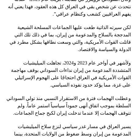
نتحدث عن شخص بقي في العراق كل هذه العقود، فهذا يعني أنه
يفهم العراقيين كشعب وكنظام عراقي”.
لكن سيرته الذاتية طغت عليها الجماعات المسلحة الشيعية
المدججة بالسلاح والمدعومة من إيران، بما في ذلك تلك التي
قاتلت القوات الأمريكية، والتي وسعت نطاقها بشكل مطرد في
الدولة والسياسة والاقتصاد.
ولأشهر في أواخر عام 2023 و2024، تجاهلت الميليشيات
المتشددة المدعومة من إيران نداءات السوداني بوقف مهاجمة
القوات الأمريكية في العراق احتجاجًا على الهجوم الإسرائيلي
على غزة، مما يؤكد حدود نفوذه السياسي.
وعطلت الهجمات فترة من الاستقرار النسبي منذ تولي السوداني
السلطة بموجب اتفاق أنهى جموداً سياسياً استمر عاماً. ولم
تتوقف الهجمات إلا عندما تدخلت إيران لكبح جماح الجماعات.
يسير العراق في مسار غدر سياسي لنزع سلاح الميليشيات
المدعومة من إيران وسط ضغوط من الولايات المتحدة، بينما