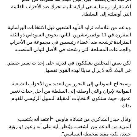
الاستقرار، وبينما يسعى لولاية ثانية، تحرك ضد الأحزاب القائمة
التي أوصلته إلى السلطة.
وبدعم من علامات تزايد التأييد الشعبي قبل الانتخابات البرلمانية
المقررة في 11 نوفمبر/تشرين الثاني، يخوض السوداني ذو الثقة
المتزايدة ترشحه ضد أعضاء رئيسيين في مجموعة من الأحزاب
والجماعات المسلحة التي رشحته في الأصل لتولي المنصب.
لكن بعض المحللين يشككون في قدرته على إحداث تغيير حقيقي
في البلاد لأنه لا يزال مدينًا لهذه القوى نفسها.
وسيحتاج السوداني إلى التحرر من العديد من الأحزاب الشيعية
الموالية لإيران والتي أوصلته إلى السلطة من أجل إحداث تغيير
عميق، حيث ستكون الانتخابات المقبلة السبيل الرئيسي للقيام
بذلك.
وقال حيدر الشاكري من تشاتام هاوس: “أعتقد أنه يكتسب
المزيد من الدعم من الشعب. ويُنظر إليه على أنه زعيم ذو رؤية
جيدة، لكنه مقيد بمحيطه السياسي”.