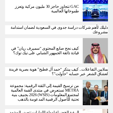
GAC تتجاوز حاجز 30 مليون مركبة وتعزز
طموحاتها العالمية
دليلك لأهم شركات دراسة جدوى في السعودية لضمان استدامة
مشروعك
كيف نجح صانع المحتوى “سميرف ريان” في
قيادة ذائقة الجمهور الشبابي على تيك توك؟
بملايين التفاعلات.. كيف يبتكر “حمد آل فطيح” هوية بصرية فريدة
لعشاق الشعر عبر حسابه “حاولت”؟
من ترسيخ القيمة إلى الثقة الرقمية: مجموعة
METRA تستعرض في منتدى القمة العالمية
لمجتمع المعلومات (WSIS) 2026 بجنيف بنية
تحتية للأصول الرقمية المدعومة بالذهب
الرؤية الخضراء لدولة الإمارات تتصدر المشهد