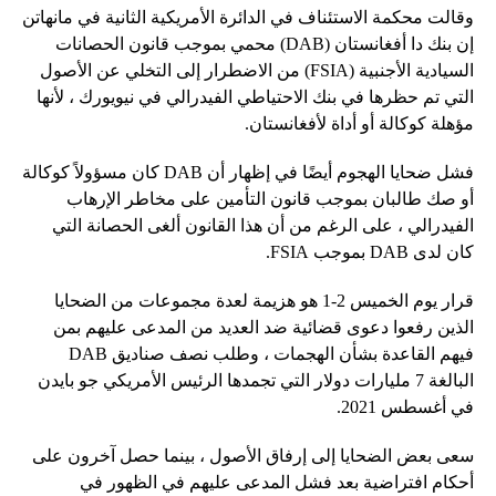
وقالت محكمة الاستئناف في الدائرة الأمريكية الثانية في مانهاتن
إن بنك دا أفغانستان (DAB) محمي بموجب قانون الحصانات
السيادية الأجنبية (FSIA) من الاضطرار إلى التخلي عن الأصول
التي تم حظرها في بنك الاحتياطي الفيدرالي في نيويورك ، لأنها
مؤهلة كوكالة أو أداة لأفغانستان.
فشل ضحايا الهجوم أيضًا في إظهار أن DAB كان مسؤولاً كوكالة
أو صك طالبان بموجب قانون التأمين على مخاطر الإرهاب
الفيدرالي ، على الرغم من أن هذا القانون ألغى الحصانة التي
كان لدى DAB بموجب FSIA.
قرار يوم الخميس 2-1 هو هزيمة لعدة مجموعات من الضحايا
الذين رفعوا دعوى قضائية ضد العديد من المدعى عليهم بمن
فيهم القاعدة بشأن الهجمات ، وطلب نصف صناديق DAB
البالغة 7 مليارات دولار التي تجمدها الرئيس الأمريكي جو بايدن
في أغسطس 2021.
سعى بعض الضحايا إلى إرفاق الأصول ، بينما حصل آخرون على
أحكام افتراضية بعد فشل المدعى عليهم في الظهور في