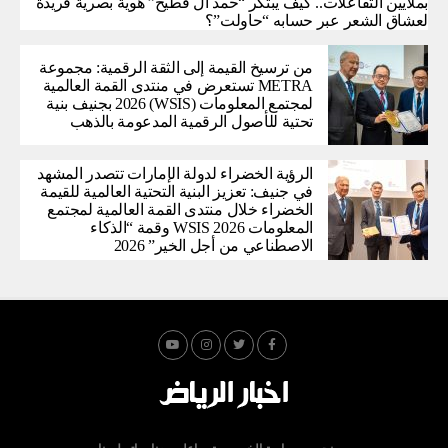
بملايين التفاعلات.. كيف يبتكر “حمد آل فطيح” هوية بصرية فريدة
لعشاق الشعر عبر حسابه “حاولت”؟
من ترسيخ القيمة إلى الثقة الرقمية: مجموعة
METRA تستعرض في منتدى القمة العالمية
لمجتمع المعلومات (WSIS) 2026 بجنيف بنية
تحتية للأصول الرقمية المدعومة بالذهب
الرؤية الخضراء لدولة الإمارات تتصدر المشهد
في جنيف: تعزيز البنية التحتية العالمية للقيمة
الخضراء خلال منتدى القمة العالمية لمجتمع
المعلومات WSIS 2026 وقمة “الذكاء
الاصطناعي من أجل الخير” 2026