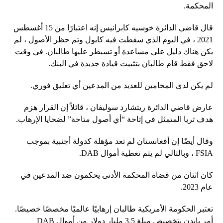
المحكمة.
قال قاضي الدائرة خوسيه كابرانيس ​​إنه اعتبارًا من 15 أغسطس
2021 ، في اليوم الذي سقطت فيه كابول وتم حظر الأصول ، لم
يكن هناك دليل على مساعدة أو تسيطر عليها طالبان. في وقت
لاحق فقط قام طالبان بتثبيت قيادة جديدة في البنك.
لم يكن لدى المحامين للعديد من المدعين أي تعليق فوري.
عارض قاضي الدائرة ريتشارد سوليفان ، قائلاً إن القرار هزم
هدف تريا المتمثل في إتاحة “أي أصول متاحة” لضحايا الإرهاب.
وقال أيضًا إن أفغانستان لم تعد مؤهلة كدولة أجنبية بموجب
FSIA ، وبالتالي لم يتم تغطية أموال DAB.
كان اثنان من قضاة المحكمة الأدنى يحكمون ضد المدعين في
عام 2023.
تعتبر الحكومة الأمريكية طالبان إرهابيًا عالميًا مخصصًا خصيصًا.
أمر بايدن بتخصيص مبلغ 3.5 مليار دولار من أموال DAB