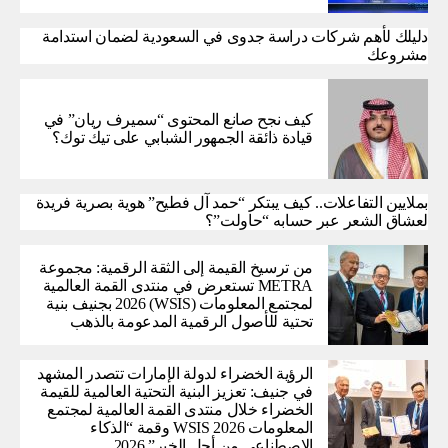
دليلك لأهم شركات دراسة جدوى في السعودية لضمان استدامة
مشروعك
كيف نجح صانع المحتوى “سميرف ريان” في
قيادة ذائقة الجمهور الشبابي على تيك توك؟
بملايين التفاعلات.. كيف يبتكر “حمد آل فطيح” هوية بصرية فريدة
لعشاق الشعر عبر حسابه “حاولت”؟
من ترسيخ القيمة إلى الثقة الرقمية: مجموعة
METRA تستعرض في منتدى القمة العالمية
لمجتمع المعلومات (WSIS) 2026 بجنيف بنية
تحتية للأصول الرقمية المدعومة بالذهب
الرؤية الخضراء لدولة الإمارات تتصدر المشهد
في جنيف: تعزيز البنية التحتية العالمية للقيمة
الخضراء خلال منتدى القمة العالمية لمجتمع
المعلومات WSIS 2026 وقمة “الذكاء
الاصطناعي من أجل الخير” 2026