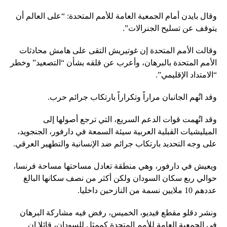
وقال بايدن أمام الجمعية العامة للأمم المتحدة: “على العالم أن
يتوقف عن تسليح الجنرالات”.
وقالت الأمم المتحدة إن غوتيريش التقى على هامش محادثات
الأمم المتحدة بالبرهان، وأعرب عن قلقه بشأن “التصعيد” وخطر
“الامتداد الإقليمي”.
وقد اتُهم الجانبان مراراً وتكراراً بارتكاب جرائم حرب.
وقد اتُهمت قوات الدعم السريع، التي ترجع أصولها إلى
الميليشيات القبلية العربية سيئة السمعة في دارفور، الجنجويد،
على وجه التحديد بارتكاب جرائم ضد الإنسانية والتطهير العرقي.
ويعيش في دارفور، وهي منطقة تعادل مساحتها مساحة فرنسا،
حوالي ربع سكان السودان ولكن أكثر من نصف سكانها البالغ
عددهم 10 ملايين نسمة من النازحين داخليا.
ونشر دقلو مقطع فيديو، الخميس، رفض فيه مشاركة البرهان
في الجمعية العامة للأمم المتحدة كممثل للسودان، قائلا إن