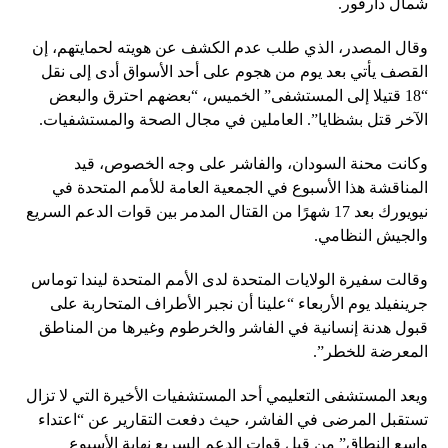
شمال دارفور.
وقال المصدر، الذي طلب عدم الكشف عن هويته لحمايتهم، إن
القصف يأتي بعد يوم من هجوم على أحد الأسواق أدى إلى نقل
“18 قتيلا إلى المستشفى” الخميس، “بعضهم احترق والبعض
الآخر قتل بشظايا”. العاملين في مجال الصحة والمستشفيات.
وكانت محنة السودان، والفاشر على وجه الخصوص، قيد
المناقشة هذا الأسبوع في الجمعية العامة للأمم المتحدة في
نيويورك بعد 17 شهرًا من القتال المدمر بين قوات الدعم السريع
والجيش النظامي.
وقالت سفيرة الولايات المتحدة لدى الأمم المتحدة ليندا توماس
جرينفيلد يوم الأربعاء “علينا أن نجبر الأطراف المتحاربة على
قبول هدنة إنسانية في الفاشر والخرطوم وغيرها من المناطق
المعرضة للخطر”.
ويعد المستشفى التعليمي أحد المستشفيات الأخيرة التي لا تزال
تستقبل المرضى في الفاشر، حيث دفعت التقارير عن “اعتداء
واسع النطاق” من قبل قوات الدعم السريع نهاية الأسبوع