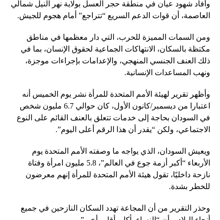
وأفاد شهود عيان في منطقة حجر العسل بولاية نهر النيل شمالي
العاصمة، أن قوات الدعم السريع “تتراجع” أمام هجوم للجيش.
ومن السمات المميزة للحرب، التي دار معظمها في مناطق
مكتظة بالسكان، الانتهاكات الجماعية لحقوق الإنسان، بما في
ذلك العنف الجنسي المنهجي، والإعدامات بإجراءات موجزة،
ونهب المساعدات الإنسانية.
وأظهر تقرير لهيئة الأمم المتحدة للمرأة نشر يوم الخميس أنه
اعتبارا من ديسمبر/كانون الأول، كان حوالي 6.7 مليون شخص
في السودان بحاجة إلى خدمات تتعلق بالعنف القائم على النوع
الاجتماعي، ولكن “يقدر أن هذا الرقم أعلى اليوم”.
ويعيش السودان، الذي يواجه ما وصفته الأمم المتحدة يوم
الأربعاء “أكبر أزمة جوع في العالم”، 5.8 مليون امرأة وفتاة
نازحة داخليًا، تقول هيئة الأمم المتحدة للمرأة إنهم معرضون
للخطر بشدة.
وحذر التقرير من أن المجاعة تهدد السكان النازحين في جميع
أنحاء البلاد، وأن “النساء يأكلن أقل وأخير”.