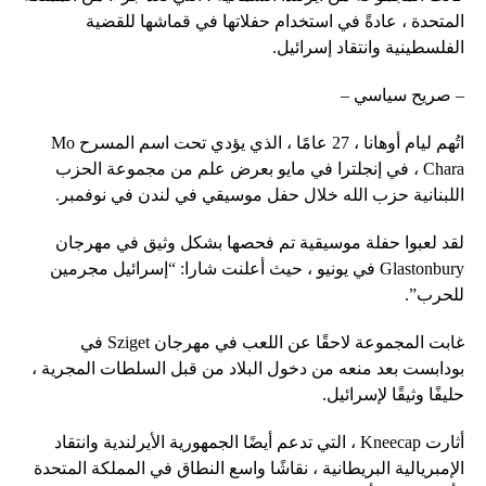
المتحدة ، عادةً في استخدام حفلاتها في قماشها للقضية
الفلسطينية وانتقاد إسرائيل.
– صريح سياسي –
اتُهم ليام أوهانا ، 27 عامًا ، الذي يؤدي تحت اسم المسرح Mo
Chara ، في إنجلترا في مايو بعرض علم من مجموعة الحزب
اللبنانية حزب الله خلال حفل موسيقي في لندن في نوفمبر.
لقد لعبوا حفلة موسيقية تم فحصها بشكل وثيق في مهرجان
Glastonbury في يونيو ، حيث أعلنت شارا: “إسرائيل مجرمين
للحرب”.
غابت المجموعة لاحقًا عن اللعب في مهرجان Sziget في
بودابست بعد منعه من دخول البلاد من قبل السلطات المجرية ،
حليفًا وثيقًا لإسرائيل.
أثارت Kneecap ، التي تدعم أيضًا الجمهورية الأيرلندية وانتقاد
الإمبريالية البريطانية ، نقاشًا واسع النطاق في المملكة المتحدة