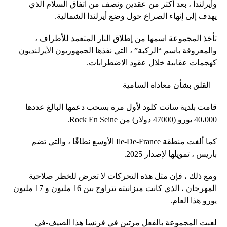
وأيرلندا ، بعد أكثر من عقدين ونصف من اتفاق السلام الذي
يهدف إلى إنهاء الصراع حول وضع أيرلندا الشمالية.
تأخذ المجموعة اسمها من إطلاق النار المتعمد للأطراف ،
والمعروفة باسم “الركبة” ، التي نفذها الجمهوريون الأيرلنديون
كهجمات عقابية خلال عقود الاضطرابات.
– القلق بشأن معاداة السامية –
قامت بلدية سانت كلود لأول مرة بسحب دعمها البالغ عددها
40،000 يورو (47000 دولار) من Rock En Seine.
كما ألغت منطقة Ile-De-France الأوسع نطاقًا ، والتي تضم
باريس ، تمويلها لإصدار 2025.
ومع ذلك ، فإن مثل هذه التحركات لا تعرض للخطر صلاحية
المهرجان ، الذي كانت ميزانيته تتراوح بين 16 مليون و 17 مليون
يورو هذا العام.
لعبت المجموعة بالفعل مرتين في فرنسا هذا الصيف-في