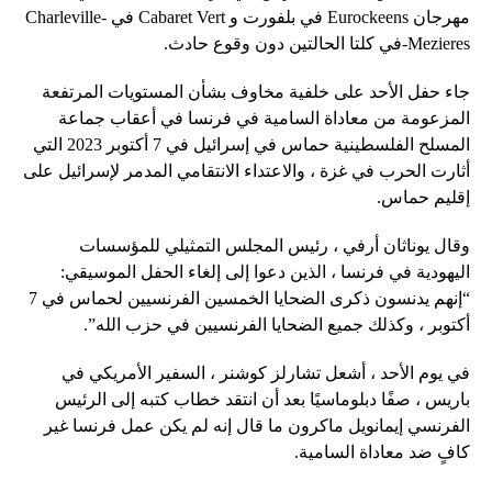
مهرجان Eurockeens في بلفورت و Cabaret Vert في Charleville-
Mezieres-في كلتا الحالتين دون وقوع حادث.
جاء حفل الأحد على خلفية مخاوف بشأن المستويات المرتفعة
المزعومة من معاداة السامية في فرنسا في أعقاب جماعة
المسلح الفلسطينية حماس في إسرائيل في 7 أكتوبر 2023 التي
أثارت الحرب في غزة ، والاعتداء الانتقامي المدمر لإسرائيل على
إقليم حماس.
وقال يوناثان أرفي ، رئيس المجلس التمثيلي للمؤسسات
اليهودية في فرنسا ، الذين دعوا إلى إلغاء الحفل الموسيقي:
“إنهم يدنسون ذكرى الضحايا الخمسين الفرنسيين لحماس في 7
أكتوبر ، وكذلك جميع الضحايا الفرنسيين في حزب الله”.
في يوم الأحد ، أشعل تشارلز كوشنر ، السفير الأمريكي في
باريس ، صفًا دبلوماسيًا بعد أن انتقد خطاب كتبه إلى الرئيس
الفرنسي إيمانويل ماكرون ما قال إنه لم يكن عمل فرنسا غير
كافٍ ضد معاداة السامية.