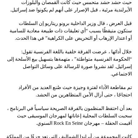
حيث حشد حشد متحمس حيث كانت القمصان والبلوزات
الأيرلندية مرئية ، قبل الإصرار على أنهم لم يكونوا ضد إسرائيل.
قبل العرض ، قال وزير الداخلية برونو ريتاريو إن السلطات
ستكون متيقظًا بسبب “أي تعليقات ذات طبيعة معادية للسامية
أو اعتذار الإرهاب أو التحريض على الكراهية” في هذا الحدث.
خلال أدائها ، عرضت الفرقة خلفية باللغة الفرنسية تقول:
“الحكومة الفرنسية متواطئة” ، متهمةها بتسهيل بيع الأسلحة إلى
إسرائيل. لقد نشروا صورة للرسالة على وسائل التواصل
الاجتماعي.
تم مقاطعة الأداء لفترة وجيزة حيث صُنع العديد من الأفراد
احتجاجًا ، حتى أزال الأمن المتظاهرين من الحشد.
بعد أن احتفظ المنظمون بالفرقة الصريحة سياسياً في البرنامج ،
سحبت السلطات المحلية إعاناتها لمهرجان الموسيقى حيث
أقيمت الحفلة – مهرجان Rock En Seine السنوي.
كانت المجموعة من أيرلندا الشمالية ، التي تعد جزءًا من المملكة