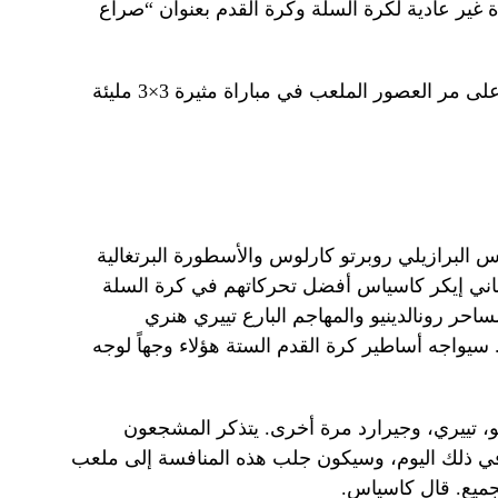
 غير عادية لكرة السلة وكرة القدم بعنوان “صراع
سيتبادل بعض أعظم لاعبي كرة القدم على مر العصور الملعب في مباراة مثيرة 3×3 مليئة
 البرازيلي روبرتو كارلوس والأسطورة البرتغالية
ني إيكر كاسياس أفضل تحركاتهم في كرة السلة
احر رونالدينيو والمهاجم البارع تييري هنري
. سيواجه أساطير كرة القدم الستة هؤلاء وجهاً لوجه
يو، تييري، وجيرارد مرة أخرى. يتذكر المشجعون
ا في ذلك اليوم، وسيكون جلب هذه المنافسة إلى ملعب
للجميع. قال كاسياس.