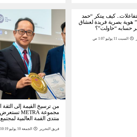
لتفاعلات.. كيف يبتكر “حمد
 هوية بصرية فريدة لعشاق
ر حسابه “حاولت”؟
السبت 11 يوليو 1:07 ص
من ترسيخ القيمة إلى الثقة ا
مجموعة METRA تست
منتدى القمة العالمية لمجتمع
المعلومات (
فريق التحرير
الجمعة 10 يوليو 10:19 م
تحتية للأصول الرقمية المدع
بالذهب