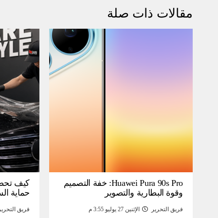
مقالات ذات صلة
Huawei Pura 90s Pro: خفة التصميم
كيف تحص
وقوة البطارية والتصوير
حماية ال
فريق التحرير
الإثنين 27 يوليو 3:55 م
فريق التحرير