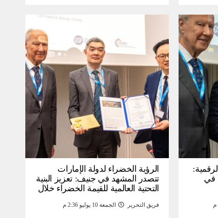
لرقمية:
الرؤية الخضراء لدولة الإمارات
عرض في
تتصدر المشهد في جنيف: تعزيز البنية
التحتية العالمية للقيمة الخضراء خلال
WSIS) 2026 بجنيف بنية
منتدى القمة العالمية لمجتمع
فريق التحرير
الجمعة 10 يوليو 2:36 م
ومة
المعلومات WSIS 2026 وقمة “الذكاء
الاصطناعي من أجل الخير” 2026