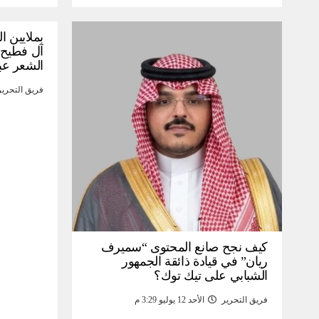
بملايين ا
آل فطيح”
الشعر عب
فريق التحرير
كيف نجح صانع المحتوى “سميرف
ريان” في قيادة ذائقة الجمهور
الشبابي على تيك توك؟
فريق التحرير
الأحد 12 يوليو 3:29 م