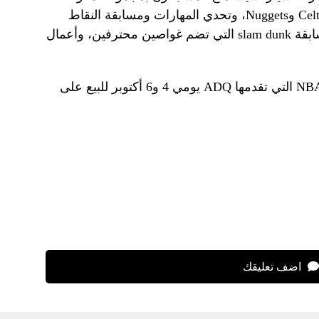
من وسائل الترفيه التي تضم لاعبي Celtics وNuggets، وتحدي المهارات ومسابقة النقاط
الثلاث، وظهور تميمة فريق NBA، ومسابقة slam dunk التي تضم غواصين محترفين، وأعمال
تتوفر تذاكر دورة ألعاب أبوظبي NBA 2024 التي تقدمها ADQ يومي 4 و6 أكتوبر للبيع على
اضف تعليقك