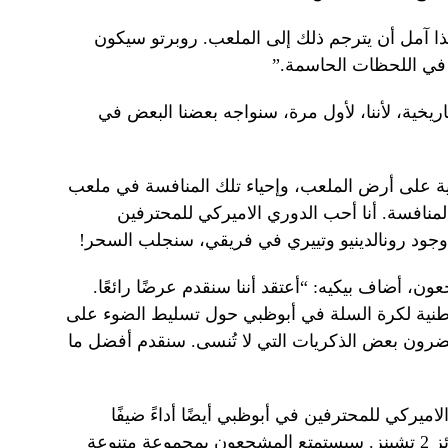
ذا آمل أن يترجم ذلك إلى الملعب. روبرتو سيكون
 في اللحظات الحاسمة.”
اريخية، لأننا، لأول مرة، سنواجه بعضنا البعض في
مية على أرض الملعب، وإحياء تلك المنافسة في ملعب
لمنافسة. أنا أحب الدوري الاميركي للمحترفين
وجود رونالدينيو وتييري في فريقي، سنجلب السحر!
ون، أضاف بيكيه: “أعتقد أننا سنقدم عرضًا رائعًا.
طنية لكرة السلة في أبوظبي حول تسليط الضوء على
ضرون بعض الذكريات التي لا تُنسى. سنقدم أفضل ما
يركي للمحترفين في أبوظبي أيضًا أداءً ضيفًا
لمغني الراب الأمريكي الحائز على جوائز 2 تشينز. سيستمتع المشجعون بمجموعة متنوعة