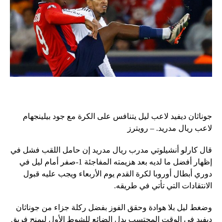
جوناثان ديفيد لاعب ليل يتنافس على الكرة مع جود بيلينجهام
لاعب ريال مدريد. – رويترز
قال كارلو أنشيلوتي مدرب ريال مدريد إن حامل اللقب فشل في
إظهار أفضل ما لديه بعد هزيمته المفاجئة 1-صفر أمام ليل في
دوري أبطال أوروبا لكرة القدم يوم الأربعاء ويجب عليه قبول
الانتقادات التي تأتي في طريقه.
وضغط ليل بلا هوادة وحقق الفوز بفضل ركلة جزاء من جوناثان
ديفيد في الوقت المحتسب بدل الضائع للشوط الأول ليمنح فريق