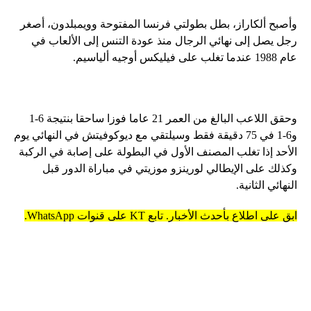
وأصبح ألكاراز، بطل بطولتي فرنسا المفتوحة وويمبلدون، أصغر
رجل يصل إلى نهائي الرجال منذ عودة التنس إلى الألعاب في
عام 1988 عندما تغلب على فيليكس أوجيه ألياسيم.
وحقق اللاعب البالغ من العمر 21 عاما فوزا ساحقا بنتيجة 6-1
و6-1 في 75 دقيقة فقط وسيلتقي مع ديوكوفيتش في النهائي يوم
الأحد إذا تغلب المصنف الأول في البطولة على إصابة في الركبة
وكذلك على الإيطالي لورينزو موزيتي في مباراة الدور قبل
النهائي الثانية.
ابق على اطلاع بأحدث الأخبار. تابع KT على قنوات WhatsApp.