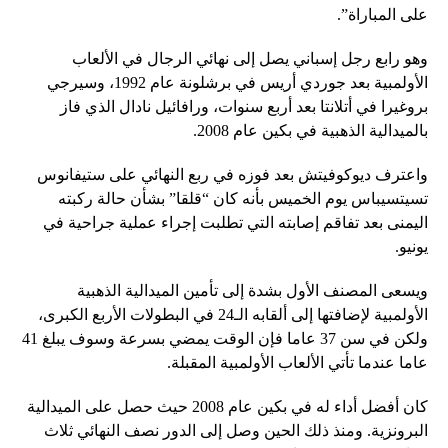
على المباراة”.
وهو رابع رجل إسباني يصل إلى نهائي الرجال في الألعاب
الأولمبية بعد جوردي أريس في برشلونة عام 1992، وسيرجي
بروغيرا ​​في أتلانتا بعد أربع سنوات، ورافائيل نادال الذي فاز
بالميدالية الذهبية في بكين عام 2008.
واعترف ديوكوفيتش بعد فوزه في ربع النهائي على ستيفانوس
تسيتسيباس يوم الخميس بأنه كان “قلقا” بشأن حالة ركبته
اليمنى بعد تفاقم إصابته التي تطلبت إجراء عملية جراحية في
يونيو.
ويسعى المصنف الأول بشدة إلى تأمين الميدالية الذهبية
الأولمبية لإضافتها إلى ألقابه الـ24 في البطولات الأربع الكبرى،
ولكن في سن 37 عاما فإن الوقت يمضي بسرعة وسوف يبلغ 41
عاما عندما تأتي الألعاب الأولمبية المقبلة.
كان أفضل أداء له في بكين عام 2008 حيث حصل على الميدالية
البرونزية. ومنذ ذلك الحين وصل إلى الدور نصف النهائي ثلاث