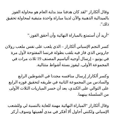
وقال ألكاراز “لقد كان هدفنا منذ بداية العام هو محاولة الفوز
بالميدالية الذهبية والآن لدينا مباراة واحدة متبقية لمحاولة تحقيق
ذلك”.
“أريد أن أستمتع بالمباراة النهائية وأن أحقق الفوز.”
كسر النجم الإسباني ألكاراز – الذي يلعب على نفس ملعب رولان
جاروس الذي فاز فيه بلقب بطولة فرنسا المفتوحة لأول مرة
في يونيو – إرسال أوجيه ألياسيم المصنف 19 ثلاث مرات في
المجموعة الأولى، ليفوز بستة أشواط متتالية.
وكسر ألكاراز إرسال منافسه مجددا في الشوطين الرابع
والسادس من المجموعة الثانية في طريقه لتحقيق فوزه الرابع
على التوالي على الكندي، بعد أن خسر المباريات الثلاث الأولى
من السلسلة بينهما.
وقال ألكاراز “المباراة النهائية مهمة للغاية بالنسبة لي وللشعب
الإسباني ولكنني أحاول ألا أفكر في مدى أهميتها وسوف أركز