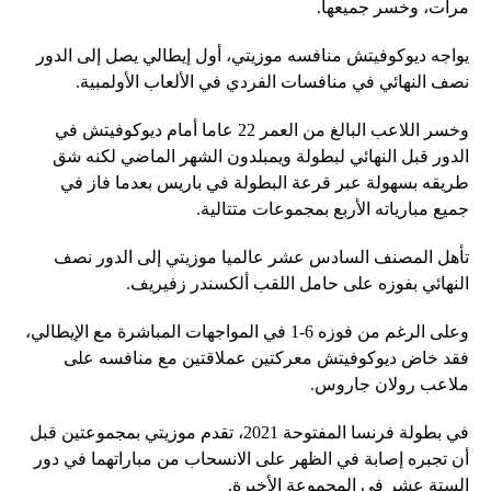
مرات، وخسر جميعها.
يواجه ديوكوفيتش منافسه موزيتي، أول إيطالي يصل إلى الدور
نصف النهائي في منافسات الفردي في الألعاب الأولمبية.
وخسر اللاعب البالغ من العمر 22 عاما أمام ديوكوفيتش في
الدور قبل النهائي لبطولة ويمبلدون الشهر الماضي لكنه شق
طريقه بسهولة عبر قرعة البطولة في باريس بعدما فاز في
جميع مبارياته الأربع بمجموعات متتالية.
تأهل المصنف السادس عشر عالميا موزيتي إلى الدور نصف
النهائي بفوزه على حامل اللقب ألكسندر زفيريف.
وعلى الرغم من فوزه 6-1 في المواجهات المباشرة مع الإيطالي،
فقد خاض ديوكوفيتش معركتين عملاقتين مع منافسه على
ملاعب رولان جاروس.
في بطولة فرنسا المفتوحة 2021، تقدم موزيتي بمجموعتين قبل
أن تجبره إصابة في الظهر على الانسحاب من مباراتهما في دور
الستة عشر في المجموعة الأخيرة.