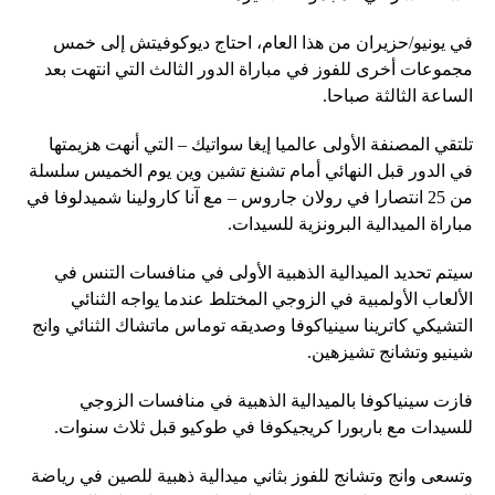
في يونيو/حزيران من هذا العام، احتاج ديوكوفيتش إلى خمس
مجموعات أخرى للفوز في مباراة الدور الثالث التي انتهت بعد
الساعة الثالثة صباحا.
تلتقي المصنفة الأولى عالميا إيغا سواتيك – التي أنهت هزيمتها
في الدور قبل النهائي أمام تشنغ تشين وين يوم الخميس سلسلة
من 25 انتصارا في رولان جاروس – مع آنا كارولينا شميدلوفا في
مباراة الميدالية البرونزية للسيدات.
سيتم تحديد الميدالية الذهبية الأولى في منافسات التنس في
الألعاب الأولمبية في الزوجي المختلط عندما يواجه الثنائي
التشيكي كاترينا سينياكوفا وصديقه توماس ماتشاك الثنائي وانج
شينيو وتشانج تشيزهين.
فازت سينياكوفا بالميدالية الذهبية في منافسات الزوجي
للسيدات مع باربورا كريجيكوفا في طوكيو قبل ثلاث سنوات.
وتسعى وانج وتشانج للفوز بثاني ميدالية ذهبية للصين في رياضة