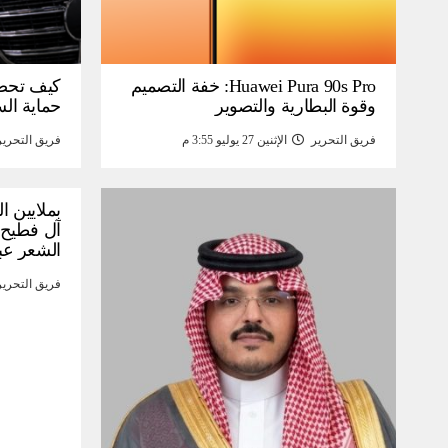
Huawei Pura 90s Pro: خفة التصميم
كيف تحص
وقوة البطارية والتصوير
حماية ال
فريق التحرير
الإثنين 27 يوليو 3:55 م
فريق التحرير
بملايين ا
آل فطيح”
الشعر عب
فريق التحرير