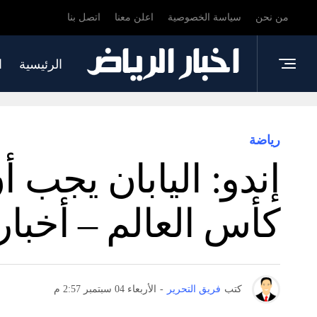
من نحن
سياسة الخصوصية
اعلن معنا
اتصل بنا
الرئيسية
ا
رياضة
إندو: اليابان يجب 
كأس العالم – أخبار
كتب
فريق التحرير
-
الأربعاء 04 سبتمبر 2:57 م