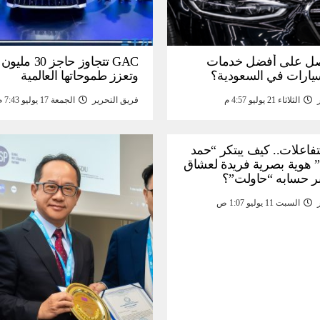
ل على أفضل خدمات
GAC تتجاوز حاجز 
سيارات في السعودية؟
وتعزز طموحاتها العالمية
الثلاثاء 21 يوليو 4:57 م
فريق التحرير
الجمعة 17 يوليو 7:43 م
لتفاعلات.. كيف يبتكر “حمد
 هوية بصرية فريدة لعشاق
ر حسابه “حاولت”؟
السبت 11 يوليو 1:07 ص