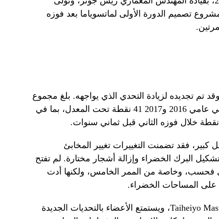
خضعت الدورة للتجديدات في عام 2018، بقيادة المهندس المعماري ريس جونز، وتولى
 مشروع تصميم الدورة الأولى لماتسوياما بعد فوزه
تصميم جوتيمبا أصلاً في عام 1977، وقد تم تجديده لزيادة التحدي الذي يواجهه. بلغ مجموع
نقاط الفوز ببطولة Taiheiyo Masters في عامي 2016 و2017 41 نقطة تحت المعدل، بما في
 كبير، فقد تضمنت التغييرات تغيير المخابئ
شكيل البرك الخضراء وإزالة أشجار مختارة. لم تفتح
جي فحسب، وخاصة من الممر الخامس، ولكنها أدت
 على المساحات الخضراء.
انخفضت درجات الفوز الأخيرة في Taiheiyo Masters، ويستمتع الأعضاء بالتحديات الجديدة