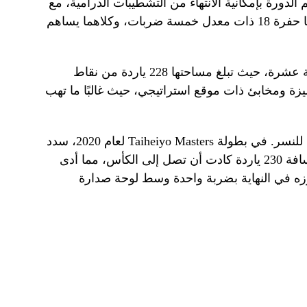
 الدورة بإمكانية الانتهاء من التشطيبات الدرامية، مع
حفرة 17 ذات معدل ضربات ثلاثي، تليها حفرة 18 ذات معدل خمسة ضربات، وكلاهما يساهم
إحدى الحفر البارزة هي الحفرة السابعة عشرة، حيث تبلغ مساحتها 228 ياردة من نقاط
ميزة ومخابئ ذات موقع استراتيجي، حيث غالبًا ما تهب
توفر الحفرة الثامنة عشرة فرصًا مثيرة للنسر. في بطولة Taiheiyo Masters لعام 2020، سدد
جينيشيرو كوزوما تسديدة رائعة من مسافة 230 ياردة كادت أن تصل إلى الكأس، مما أدى
ه في النهاية بضربة واحدة وسط لوحة صدارة