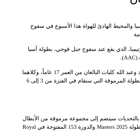
سيا والمحيط الهادئ للهواة هذا الأسبوع في سفوح
مة
تيمبا، الذي يقع عند سفوح جبل فوجي، بطولة آسيا
.
ويمثل دولة الإمارات الشابان ريان أحمد وعبد الله كلبات البالغان من العمر 17 عاماً، وكلاهما
حريصان على ترك بصمتهما في هذه البطولة المرموقة التي ستقام في الفترة من 3 إلى 6
بالتحديات سينضم إلى مجموعة مرموقة من الأبطال
السابقين وسيحصل على دعوات إلى بطولة 2025 Masters والدورة 153 المفتوحة في Royal