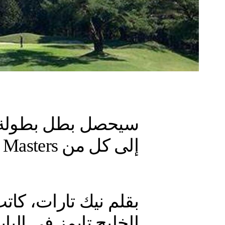
سيحصل بطل بطولة ه
إلى كل من The Masters وThe Open
بقلم نيك تارات، ك
الخليج تايمز في الياب