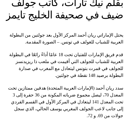
بقلم نيك تارات، كاتب جولف
ضيف في صحيفة الخليج تايمز
يحتل الإماراتي ريان أحمد المركز الأول بعد جولتين من البطولة
العربية للشباب للغولف في تونس. – الصورة المقدمة.
قدم فريق الإمارات للفتيان تحت 18 عامًا أداءً رائعًا في البطولة
العربية للشباب للجولف التي أقيمت في ملعب ذا ريزيدنسز
للجولف في قمرت بتونس ليتعادل مع المغرب في صدارة
البطولة برصيد 148 نقطة في جولتين.
سدد ريان أحمد (الإمارات العربية المتحدة) هدفين ممتازين تحت
المعدل 70، ليصل مجموع ضرباته المكونة من 36 حفرة إلى 3
تحت المعدل 141 ليتعادل في المركز الأول في القسم الفردي
إلى جانب لاعب الجولف المغربي يوسف الحالي، الذي سجل
جولات من 69. و 72.