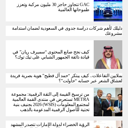
GAC تتجاوز حاجز 30 مليون مركبة وتعزز
طموحاتها العالمية
دليلك لأهم شركات دراسة جدوى في السعودية لضمان استدامة
مشروعك
كيف نجح صانع المحتوى “سميرف ريان” في
قيادة ذائقة الجمهور الشبابي على تيك توك؟
بملايين التفاعلات.. كيف يبتكر “حمد آل فطيح” هوية بصرية فريدة
لعشاق الشعر عبر حسابه “حاولت”؟
من ترسيخ القيمة إلى الثقة الرقمية: مجموعة
METRA تستعرض في منتدى القمة العالمية
لمجتمع المعلومات (WSIS) 2026 بجنيف بنية
تحتية للأصول الرقمية المدعومة بالذهب
الرؤية الخضراء لدولة الإمارات تتصدر المشهد