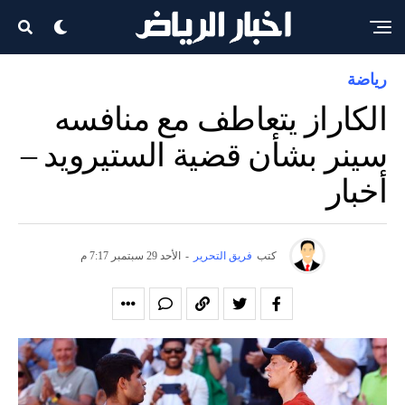
رياضة
الكاراز يتعاطف مع منافسه
سينر بشأن قضية الستيرويد –
أخبار
كتب
فريق التحرير
-
الأحد 29 سبتمبر 7:17 م