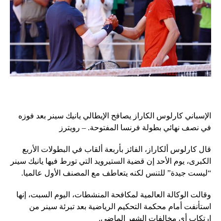
الإسباني كارلوس الكاراز يصافح الإيطالي يانيك سينر بعد فوزه
في نصف نهائي بطولة فرنسا المفتوحة. – رويترز
قال كارلوس ألكاراز، الفائز بأربعة ألقاب في البطولات الأربع
الكبرى، يوم الأحد إن قضية الستيرويد التي تورط فيها يانيك سينر
“ليست جيدة” للتنس لكنه يتعاطف مع المصنف الأول عالميا.
وقالت الوكالة العالمية لمكافحة المنشطات، اليوم السبت، إنها
استأنفت أمام محكمة التحكيم الرياضية بعد تبرئة سينر من
ارتكاب أي مخالفات الشهر الماضي.