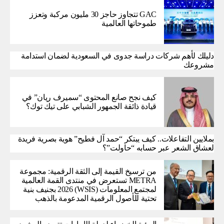
GAC تتجاوز حاجز 30 مليون مركبة وتعزز
طموحاتها العالمية
دليلك لأهم شركات دراسة جدوى في السعودية لضمان استدامة
مشروعك
كيف نجح صانع المحتوى “سميرف ريان” في
قيادة ذائقة الجمهور الشبابي على تيك توك؟
بملايين التفاعلات.. كيف يبتكر “حمد آل فطيح” هوية بصرية فريدة
لعشاق الشعر عبر حسابه “حاولت”؟
من ترسيخ القيمة إلى الثقة الرقمية: مجموعة
METRA تستعرض في منتدى القمة العالمية
لمجتمع المعلومات (WSIS) 2026 بجنيف بنية
تحتية للأصول الرقمية المدعومة بالذهب