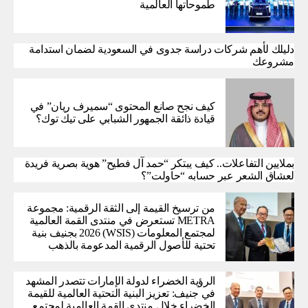
طموحاتها العالمية
دليلك لأهم شركات دراسة جدوى في السعودية لضمان استدامة
مشروعك
كيف نجح صانع المحتوى “سميرف ريان” في
قيادة ذائقة الجمهور الشبابي على تيك توك؟
بملايين التفاعلات.. كيف يبتكر “حمد آل فطيح” هوية بصرية فريدة
لعشاق الشعر عبر حسابه “حاولت”؟
من ترسيخ القيمة إلى الثقة الرقمية: مجموعة
METRA تستعرض في منتدى القمة العالمية
لمجتمع المعلومات (WSIS) 2026 بجنيف بنية
تحتية للأصول الرقمية المدعومة بالذهب
الرؤية الخضراء لدولة الإمارات تتصدر المشهد
في جنيف: تعزيز البنية التحتية العالمية للقيمة
الخضراء خلال منتدى القمة العالمية لمجتمع