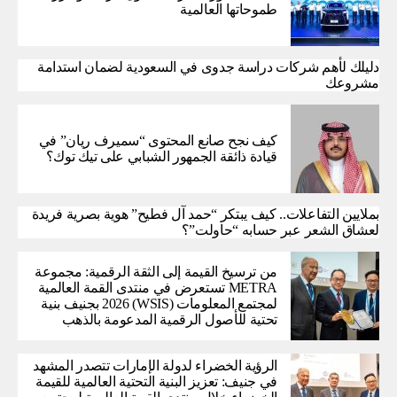
طموحاتها العالمية
دليلك لأهم شركات دراسة جدوى في السعودية لضمان استدامة
مشروعك
كيف نجح صانع المحتوى “سميرف ريان” في
قيادة ذائقة الجمهور الشبابي على تيك توك؟
بملايين التفاعلات.. كيف يبتكر “حمد آل فطيح” هوية بصرية فريدة
لعشاق الشعر عبر حسابه “حاولت”؟
من ترسيخ القيمة إلى الثقة الرقمية: مجموعة
METRA تستعرض في منتدى القمة العالمية
لمجتمع المعلومات (WSIS) 2026 بجنيف بنية
تحتية للأصول الرقمية المدعومة بالذهب
الرؤية الخضراء لدولة الإمارات تتصدر المشهد
في جنيف: تعزيز البنية التحتية العالمية للقيمة