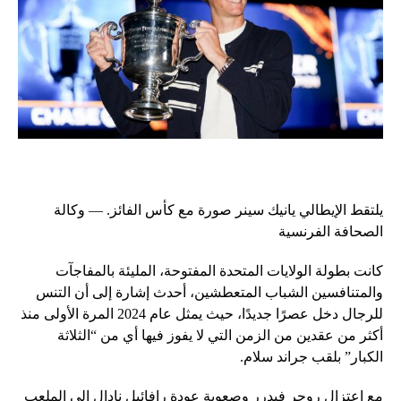
يلتقط الإيطالي يانيك سينر صورة مع كأس الفائز. — وكالة
الصحافة الفرنسية
كانت بطولة الولايات المتحدة المفتوحة، المليئة بالمفاجآت
والمتنافسين الشباب المتعطشين، أحدث إشارة إلى أن التنس
للرجال دخل عصرًا جديدًا، حيث يمثل عام 2024 المرة الأولى منذ
أكثر من عقدين من الزمن التي لا يفوز فيها أي من “الثلاثة
الكبار” بلقب جراند سلام.
مع اعتزال روجر فيدرر وصعوبة عودة رافائيل نادال إلى الملعب