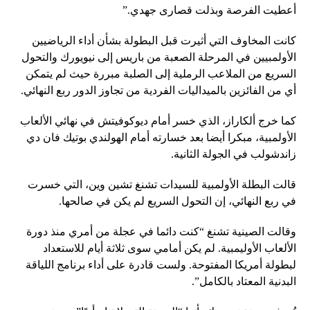
أعطيت الفرصة وبذلت قصارى جهدي.”
كانت المخاوف التي أثيرت قبل البطولة بشأن أداء الرياضيين
الأولمبيين في المرحلة الصعبة من باريس إلى نيويورك والتحول
السريع من الملاعب الرملية إلى الصلبة مبررة حيث لم يتمكن
أي من الفائزين بالميداليات الفردية من تجاوز الدور ربع النهائي.
كما خرج ألكاراز، الذي خسر أمام ديوكوفيتش في نهائي الألعاب
الأولمبية، مبكرا أيضا بعد خسارته أمام الهولندي بوتيك فان دي
زاندشولب في الجولة الثانية.
قالت البطلة الأولمبية للسيدات تشنغ تشين وين، التي خسرت
في ربع النهائي، إن التحول السريع لم يكن في صالحها.
وقالت الصينية تشنغ “كنت دائما في عجلة من أمري منذ دورة
الألعاب الأوليمبية. لم يكن أمامي سوى ثلاثة أيام للاستعداد
لبطولة أمريكا المفتوحة. ولست قادرة على أداء برنامج اللياقة
البدنية المعتاد بالكامل”.