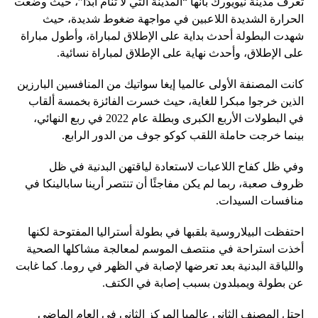
تُعرف مدينة نيويورك بأنها “المدينة التي لا تنام أبدًا”، حيث وضعت
الحرارة الشديدة اللاعبين في مواجهة ضغوط شديدة، حيث
شهدت البطولة أحدث بداية على الإطلاق لمباراة، وأطول مباراة
على الإطلاق، وأحدث نهاية على الإطلاق لمباراة نسائية.
كانت المصنفة الأولى عالميا إيغا سواتيك من المنافسين البارزين
الذين خرجوا مبكرا للغاية، حيث خسرت الفائزة بخمسة ألقاب
في البطولات الأربع الكبرى وبطلة عام 2022 في ربع النهائي،
بينما خرجت حاملة اللقب كوكو جوف من الدور الرابع.
وفي ظل كفاح اللاعبات لاستعادة لياقتهن البدنية في ظل
ظروف صعبة، ربما لم يكن مفاجئًا أن تنتصر أرينا سابالينكا في
منافسات السيدات.
احتفظت البيلاروسية بلقبها في بطولة أستراليا المفتوحة لكنها
أخذت استراحة في منتصف الموسم لمعالجة مشاكلها الصحية
واللياقة البدنية بعد تعرضها لإصابة في الظهر في روما. كما غابت
عن بطولة ويمبلدون بسبب إصابة في الكتف.
احتل المصنف الثاني عالميا المركز الثاني في العام الماضي