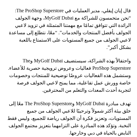
قال إيان إيفلي، مدير العمليات في The ProShop Superstore:
“نحن متحمسون للشراكة مع MyGolf Dubai، وجهة الجولف
الرائدة التي تتوافق تمامًا مع مهمتنا المتمثلة في تزويد لاعبي
الجولف بأفضل المنتجات والخدمات”. “معًا، نتطلع إلى مساعدة
لاعبي الجولف من جميع المستويات على الاستمتاع باللعبة
بشكل أكبر”.
واحتفالاً بهذه الشراكة، سيستضيف MyGolf Dubai وThe
ProShop Superstore فعاليات وعروض ترويجية حصرية للأعضاء.
وستشمل هذه الفعاليات عروضًا توضيحية للمنتجات وخصومات
خاصة وورش عمل تفاعلية، مما يمنح لاعبي الجولف فرصة
لتجربة أحدث المعدات والتعلم من المحترفين.
تهدف مبادرة MyGolf Dubai وThe ProShop Superstore معًا إلى
خلق بيئة أكثر شمولاً وترحيبًا للاعبي الجولف من جميع
المستويات، وتعزيز فكرة أن الجولف رياضة للجميع، وليس فقط
النخبة. وتؤكد هذه المبادرة على التزامهما بتعزيز مجتمع الجولف
النابض بالحياة في دبي وخارجها.