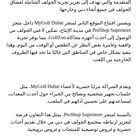
المتقدمة والتي تهدف إلى تعزيز تجربة الجولف الشاملة لعشاق
الجولف في جميع أنحاء دبي وخارجها.
ويضمن افتتاح الموقع الثاني لمتجر MyGolf Dubai داخل متجر
ProShop Superstore في مدينة الإنتاج، تمكين لاعبي الجولف من
الوصول إلى أحدث أجهزة محاكاة GolfZon، مما يوفر تجربة
واقعية وغامرة بغض النظر عن الطقس أو الوقت من اليوم. وهذا
مفيد بشكل خاص في المناطق التي غالبًا ما تحد فيها الظروف
الخارجية من اللعب.
وتقدم الشراكة مزايا حصرية لأعضاء MyGolf Dubai، مثل
جلسات تجهيز شخصية ونصائح من الخبراء حول أحدث المعدات،
لمساعدتهم على تحسين أدائهم في الملعب.
بالنسبة لمتجر ProShop Superstore، يمثل هذا التعاون فرصة
لتعزيز ارتباطه بمجتمع الجولف في دبي من خلال تقديم أحداث
حصرية وعروض توضيحية للمنتجات وعروض ترويجية.