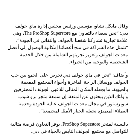
وقال مايكل تشاو، مؤسس ورئيس مجلس إدارة ماي جولف
دبي: “نحن سعداء بالتعاون مع The ProShop Superstore، وهي
علامة تجارية تشاركنا شغفنا بالجولف والتفاني في الجودة”.
“تتمثل هذه الشراكة في منح أعضائنا إمكانية الوصول إلى أفضل
معدات الجولف وتعزيز تجربتهم الشاملة من خلال الخدمة
الشخصية والتوجيه من الخبراء.
وأضاف: “نحن في ماي جولف دبي نحرص على الجمع بين حب
الجولف ووسائل الراحة الفاخرة وأجواء المجتمع المفعمة
بالحيوية، ما يجعله المكان المثالي للاعبي الجولف المحترفين
وأولئك الذين يبحثون عن المتعة. إن سمعة متجر برو شوب
سوبرستور في مجال معدات الجولف عالية الجودة وخدمة
العملاء المتميزة تجعله الخيار الأمثل لمجتمعنا”.
بالنسبة لمتجر ProShop Superstore، يوفر التعاون فرصة مثالية
للتواصل مع مجتمع الجولف النابض بالحياة في دبي.