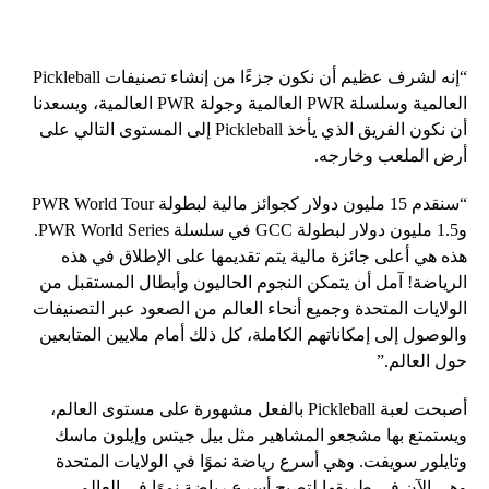
“إنه لشرف عظيم أن نكون جزءًا من إنشاء تصنيفات Pickleball
العالمية وسلسلة PWR العالمية وجولة PWR العالمية، ويسعدنا
أن نكون الفريق الذي يأخذ Pickleball إلى المستوى التالي على
أرض الملعب وخارجه.
“سنقدم 15 مليون دولار كجوائز مالية لبطولة PWR World Tour
و1.5 مليون دولار لبطولة GCC في سلسلة PWR World Series.
هذه هي أعلى جائزة مالية يتم تقديمها على الإطلاق في هذه
الرياضة! آمل أن يتمكن النجوم الحاليون وأبطال المستقبل من
الولايات المتحدة وجميع أنحاء العالم من الصعود عبر التصنيفات
والوصول إلى إمكاناتهم الكاملة، كل ذلك أمام ملايين المتابعين
حول العالم.”
أصبحت لعبة Pickleball بالفعل مشهورة على مستوى العالم،
ويستمتع بها مشجعو المشاهير مثل بيل جيتس وإيلون ماسك
وتايلور سويفت. وهي أسرع رياضة نموًا في الولايات المتحدة
وهي الآن في طريقها لتصبح أسرع رياضة نموًا في العالم.