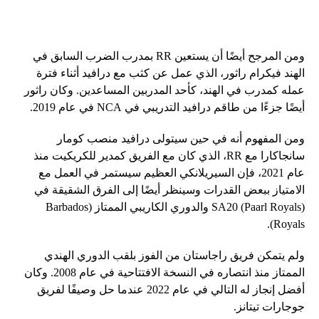
ومن المرجح أيضًا أن يستعين RR بمدرب الضرب السابق في
الهند فيكرام راثور، الذي عمل عن كثب مع درافيد أثناء فترة
عمله كمدرب في الهند، كأحد المدربين المساعدين. وكان راثور
أيضًا جزءًا من طاقم درافيد التدريبي في NCA في عام 2019.
ومن المفهوم أنه في حين سيتولى درافيد منصب كومار
سانجاكارا مع RR، الذي كان مع الفريق كمدير للكريكيت منذ
عام 2021، فإن السيريلانكي العظيم سيستمر في العمل مع
الامتياز ببعض القدرات وسينظر أيضًا إلى الفرق الشقيقة في
SA20 (Paarl Royals) والدوري الكاريبي الممتاز (Barbados
Royals).
ولم يتمكن فريق راجاستان من الفوز بلقب الدوري الهندي
الممتاز منذ انتصاره في النسخة الافتتاحية في عام 2008. وكان
أفضل إنجاز له التالي في عام 2022 عندما حل وصيفًا لفريق
جوجارات تيتانز.