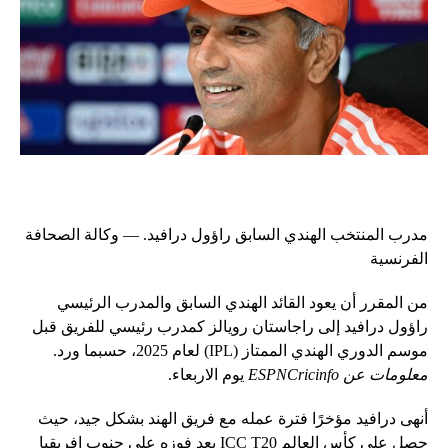
مدرب المنتخب الهندي السابق راؤول درافيد. — وكالة الصحافة
الفرنسية
من المقرر أن يعود القائد الهندي السابق والمدرب الرئيسي
راؤول درافيد إلى راجاستان رويالز كمدرب رئيسي للفريق قبل
موسم الدوري الهندي الممتاز (IPL) لعام 2025، حسبما ورد.
معلومات عن ESPNCricinfo
يوم الاربعاء.
أنهى درافيد مؤخرًا فترة عمله مع فريق الهند بشكل جيد، حيث
حصل على كأس العالم ICC T20 بعد فوزه على جنوب إفريقيا