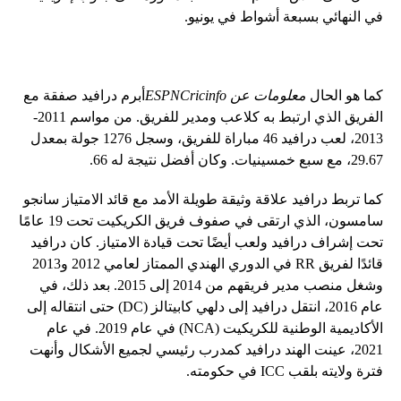
في النهائي بسبعة أشواط في يونيو.
كما هو الحال
معلومات عن ESPNCricinfo
أبرم درافيد صفقة مع
الفريق الذي ارتبط به كلاعب ومدير للفريق. من مواسم 2011-
2013، لعب درافيد 46 مباراة للفريق، وسجل 1276 جولة بمعدل
29.67، مع سبع خمسينيات. وكان أفضل نتيجة له ​​66.
كما تربط درافيد علاقة وثيقة طويلة الأمد مع قائد الامتياز سانجو
سامسون، الذي ارتقى في صفوف فريق الكريكيت تحت 19 عامًا
تحت إشراف درافيد ولعب أيضًا تحت قيادة الامتياز. كان درافيد
قائدًا لفريق RR في الدوري الهندي الممتاز لعامي 2012 و2013
وشغل منصب مدير فريقهم من 2014 إلى 2015. بعد ذلك، في
عام 2016، انتقل درافيد إلى دلهي كابيتالز (DC) حتى انتقاله إلى
الأكاديمية الوطنية للكريكيت (NCA) في عام 2019. في عام
2021، عينت الهند درافيد كمدرب رئيسي لجميع الأشكال وأنهت
فترة ولايته بلقب ICC في حكومته.