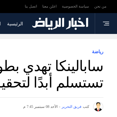
من نحن
سياسة الخصوصية
اعلن معنا
اتصل بنا
الرئيسية
ا
رياضة
سابالينكا تهدي بطول
تستسلم أبدًا لتحقي
كتب
فريق التحرير
-
الأحد 08 سبتمبر 7:45 م