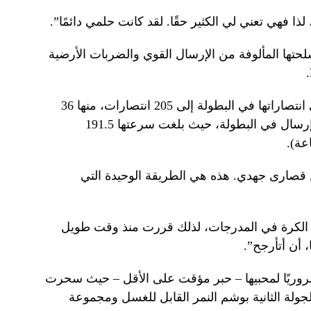
ذا فهي تعني لي الكثير حقًا. لقد كانت حلمي دائمًا”.
حتها المألوفة من الإرسال القوي والضربات الأرضية
وحققت اللاعبة 40 فوزًا، ليرتفع إجمالي انتصاراتها في البطولة إلى 205 انتصارات، منها 36
إرسالًا ساحقًا. كما سجلت ثالث أسرع إرسال في البطولة، حيث بلغت سرعتها 191.5
ذل قصارى جهدي. هذه هي الطريقة الوحيدة التي
الكرة في المدرجات، لذلك قررت منذ وقت طويل
 أن أتأرجح”.
ضروريًا لمحبيها – حبر مؤقت على الأقل – حيث سحرت
ولة الثانية بوشم النمر القابل للغسل ومجموعة