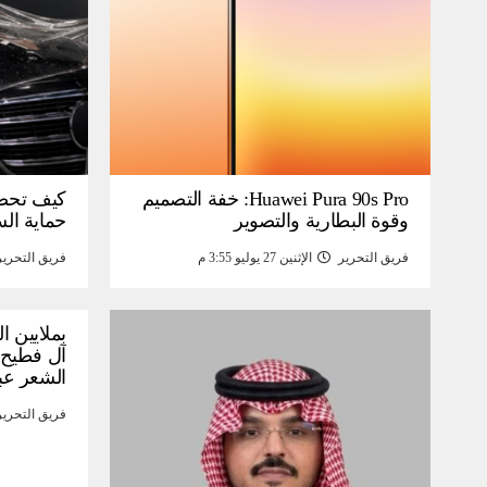
Huawei Pura 90s Pro: خفة التصميم
كيف تحص
وقوة البطارية والتصوير
حماية ال
فريق التحرير
الإثنين 27 يوليو 3:55 م
فريق التحرير
بملايين ا
آل فطيح”
الشعر عب
فريق التحرير