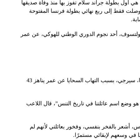
 هي أول بطولة جراند سلام تفوز بها منذ وفاة صديقها
صلت فقط إلى ربع نهائي بطولة فرنسا المفتوحة
بة.
ولتسوف، أحد نجوم الدوري الوطني للهوكي، عن عمر
قبل خمس سنوات، توفي والد سابالينكا، سيرجي، بسبب التهاب السحايا عن عمر يناهز 43
هو وضع اسم عائلتنا في تاريخ التنس”، قال اللاعب
 أشعر بالفخر بنفسي، وفخور بعائلتي لأنهم لم
ا في وسعهم لإبقائي مستمرًا.