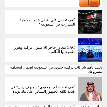
كيف تحصل على أفضل خدمات حماية
السيارات في السعودية؟
GAC تتجاوز حاجز 30 مليون مركبة وتعزز
طموحاتها العالمية
دليلك لأهم شركات دراسة جدوى في السعودية لضمان استدامة
مشروعك
كيف نجح صانع المحتوى “سميرف ريان” في
قيادة ذائقة الجمهور الشبابي على تيك توك؟
بملايين التفاعلات.. كيف يبتكر “حمد آل فطيح” هوية بصرية فريدة