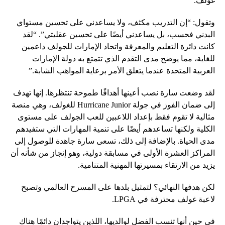
غولف.
وتقول: “إن التدريب مكثف، ولا يساعدني على تحسين مستواي
البدني فحسب، بل يساعدني أيضًا على تحسين عقليتي”. “لقد
كانت دائرة التعليم والمعرفة واتحاد الإمارات للجولف داعمين
للغاية، مما يوضح مدى التقدم الذي تتمتع به دولة الإمارات
العربية المتحدة عندما يتعلق الأمر برعاية المواهب الشابة.”
لقد وضعت سارة نصب أعينها أهدافًا طموحة تنتظرها. إنها تهدف
إلى ضمان الفوز في جولة Hurricane Junior للغولف، وهي منصة
مثالية لا تقوم فقط بإعداد اللاعبين للعب الجولف على مستوى
الكلية ولكنها تساعدهم أيضًا على تنمية المهارات التي ستفيدهم
مدى الحياة. بالإضافة إلى ذلك، تسعى سارة جاهدة للوصول إلى
المراكز العشرة الأولى في مسابقة دولية، وهو إنجاز من شأنه أن
يزيد من الارتقاء بمسيرتها المهنية المتنامية.
لكن هدفها النهائي؟ لتمثيل بلدها على المسرح العالمي وتصبح
لاعبة غولف محترفة في LPGA.
في حين أنها تنسب الفضل لوالديها، اللذين يتواجدان دائمًا هناك