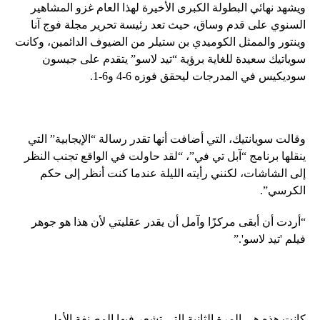
ويشهد نهائي البطولة الكبرى الأخيرة لهذا العام غزو المشاهير
السنوي على قدم وساق، حيث تعد رئيسة تحرير مجلة فوج آنا
وينتور والممثل الكوميدي بن ستيلر من الضيوف الدائمين، وكانت
سوياتيك سعيدة للغاية برؤية “تيد لاسو” يتقدم على جيسون
سوديكيس في المدرجات ليحقق فوزه 6-4 و6-1.
وقالت سويانتيك، التي أضافت أنها تقدر رسالة “الإيجابية” التي
ينقلها برنامج “آبل تي في”، “لقد حاولت في الواقع تجنب النظر
إلى الشاشات، لكنني رأيته الليلة عندما كنت أنظر إلى حكم
الكرسي”.
“أردت أن أبقى مركزًا وآمل أن يقدر عقليتي لأن هذا هو جوهر
فيلم 'تيد لاسو'.”
كانت هذه هي المرة الثانية التي تشعر فيها المصنفة الأولى