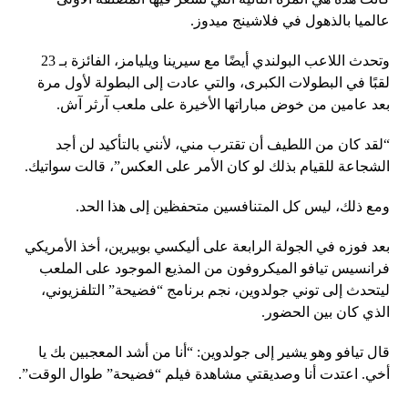
عالميا بالذهول في فلاشينج ميدوز.
وتحدث اللاعب البولندي أيضًا مع سيرينا ويليامز، الفائزة بـ 23
لقبًا في البطولات الكبرى، والتي عادت إلى البطولة لأول مرة
بعد عامين من خوض مباراتها الأخيرة على ملعب آرثر آش.
“لقد كان من اللطيف أن تقترب مني، لأنني بالتأكيد لن أجد
الشجاعة للقيام بذلك لو كان الأمر على العكس”، قالت سواتيك.
ومع ذلك، ليس كل المتنافسين متحفظين إلى هذا الحد.
بعد فوزه في الجولة الرابعة على أليكسي بوبيرين، أخذ الأمريكي
فرانسيس تيافو الميكروفون من المذيع الموجود على الملعب
ليتحدث إلى توني جولدوين، نجم برنامج “فضيحة” التلفزيوني،
الذي كان بين الحضور.
قال تيافو وهو يشير إلى جولدوين: “أنا من أشد المعجبين بك يا
أخي. اعتدت أنا وصديقتي مشاهدة فيلم “فضيحة” طوال الوقت”.