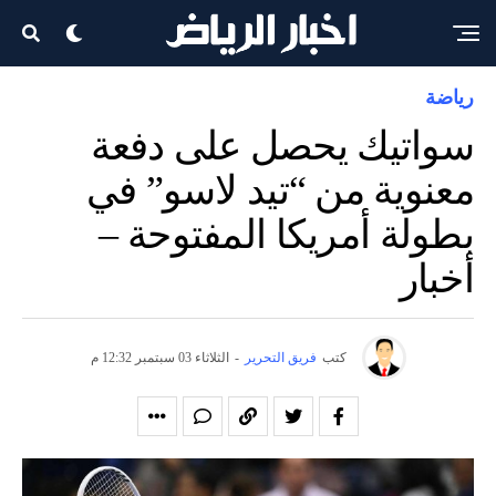
رياضة
سواتيك يحصل على دفعة
معنوية من “تيد لاسو” في
بطولة أمريكا المفتوحة –
أخبار
كتب
فريق التحرير
-
الثلاثاء 03 سبتمبر 12:32 م