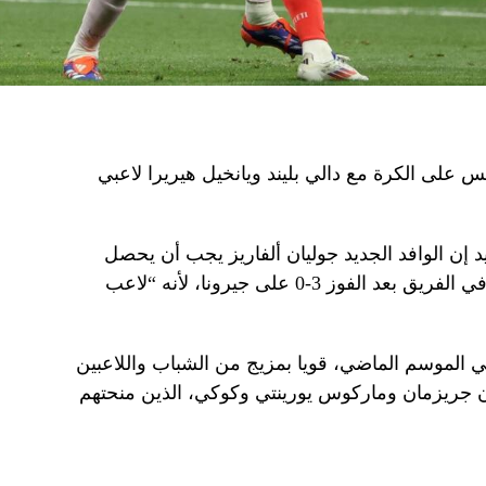
نافس على الكرة مع دالي بليند ويانخيل هيريرا لاعبي
 إن الوافد الجديد جوليان ألفاريز يجب أن يحصل
على الوقت الكافي للعثور على قدميه في الفريق بعد الفوز 3-0 على جيرونا، لأنه “لاعب
 في الموسم الماضي، قويا بمزيج من الشباب واللاعبين
ان جريزمان وماركوس يورينتي وكوكي، الذين منحتهم