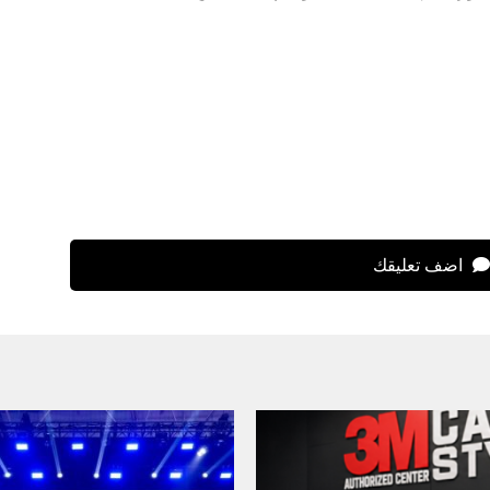
اضف تعليقك