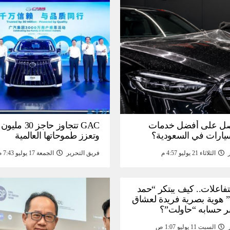
ل على أفضل خدمات
GAC تتجاوز حاجز 
سيارات في السعودية؟
وتعزز طموحاتها العالمية
الثلاثاء 21 يوليو 4:57 م
فريق التحرير
الجمعة 17 يوليو 7:43 م
لتفاعلات.. كيف يبتكر “حمد
 هوية بصرية فريدة لعشاق
ر حسابه “حاولت”؟
السبت 11 يوليو 1:07 ص