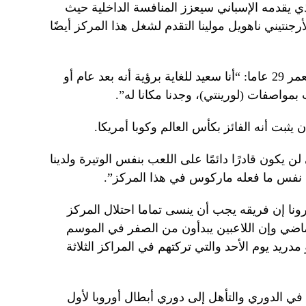
 يقدمه الإسباني سيعزز المنافسة الداخلية حيث
جنتيني ناهويل مولينا التقدم لشغل هذا المركز أيضًا
وقال سيميوني عن اللاعب البالغ من العمر 29 عاما: “أنا سعيد للغاية برؤية أنه بعد عام أو
واصفات (لورينتي)، وجدنا مكانا له”.
ثبت أنه الفائز بكأس العالم وكوبا أمريكا.
ن يكون قادرًا دائمًا على اللعب بنفس الوتيرة ولدينا
ل نفس ما فعله ماركوس في هذا المركز”.
 إن فريقه يجب أن ينسى تماما احتلال المركز
ماضي وإن اللاعبين يبدأون من الصفر في الموسم
 أمام أتليتيكو مدريد يوم الأحد والتي تركتهم في المراكز الثلاثة
في الدوري والتأهل إلى دوري أبطال أوروبا لأول