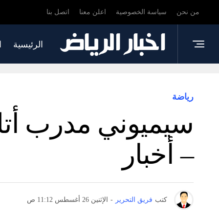
من نحن
سياسة الخصوصية
اعلن معنا
اتصل بنا
الرئيسية
ا
رياضة
سيميوني مدرب أتليت
– أخبار
كتب
فريق التحرير
-
الإثنين 26 أغسطس 11:12 ص