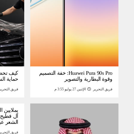
Huawei Pura 90s Pro: خفة التصميم
كيف تحص
وقوة البطارية والتصوير
حماية ال
فريق التحرير
الإثنين 27 يوليو 3:55 م
فريق التحرير
بملايين ا
آل فطيح”
الشعر عب
فريق التحرير