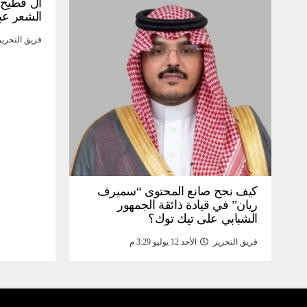
آل فطيح”
الشعر عب
فريق التحرير
كيف نجح صانع المحتوى “سميرف
ريان” في قيادة ذائقة الجمهور
الشبابي على تيك توك؟
فريق التحرير
الأحد 12 يوليو 3:29 م