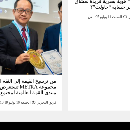
 هوية بصرية فريدة لعشاق
ر حسابه “حاولت”؟
السبت 11 يوليو 1:07 ص
من ترسيخ القيمة إلى الثقة ا
مجموعة METRA تست
منتدى القمة العالمية لمجتمع
المعلومات (
فريق التحرير
الجمعة 10 يوليو 10:19 م
تحتية للأصول الرقمية المدع
بالذهب