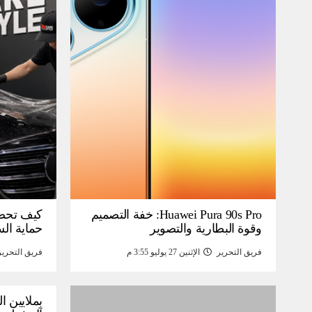
Huawei Pura 90s Pro: خفة التصميم
كيف تحص
وقوة البطارية والتصوير
حماية ال
فريق التحرير
الإثنين 27 يوليو 3:55 م
فريق التحرير
بملايين ا