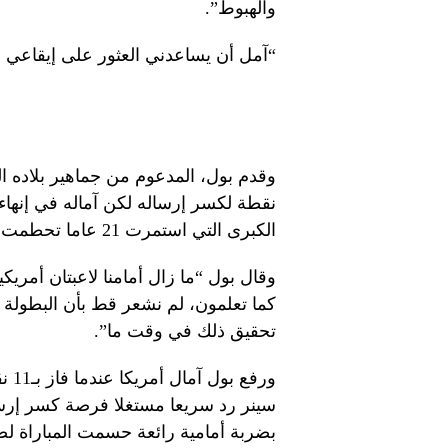
والهبوط”.
“آمل أن يساعدني العثور على إيقاعي في 
نقطة لكسر إرساله لكن آماله في إنهاء 
الكبرى التي استمرت 21 عاما تحطمت بسبب أداء سينر الدقيق.
وقال بول “ما زال أمامنا لاعبتان أمريك
كما تعلمون، لم نشعر قط بأن البطولة م
تحقيق ذلك في وقت ما”.
سينر رد سريعا مستغلا فرصة كسر إر
بضربة أمامية رائعة حسمت المباراة لص