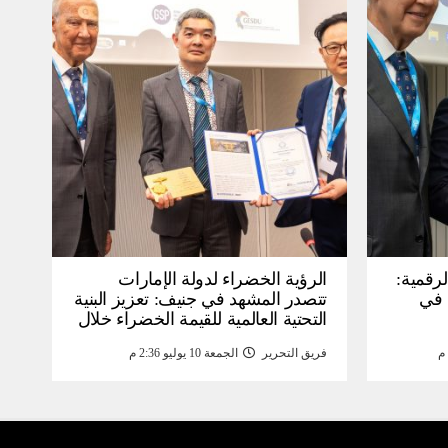
لرقمية:
الرؤية الخضراء لدولة الإمارات
عرض في
تتصدر المشهد في جنيف: تعزيز البنية
التحتية العالمية للقيمة الخضراء خلال
WSIS) 2026 بجنيف بنية
منتدى القمة العالمية لمجتمع
فريق التحرير
الجمعة 10 يوليو 2:36 م
ومة
المعلومات WSIS 2026 وقمة “الذكاء
الاصطناعي من أجل الخير” 2026