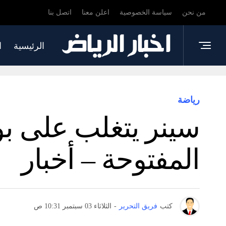
من نحن
سياسة الخصوصية
اعلن معنا
اتصل بنا
الرئيسية
ا
رياضة
سينر يتغلب على بول
المفتوحة – أخبار
كتب
فريق التحرير
-
الثلاثاء 03 سبتمبر 10:31 ص