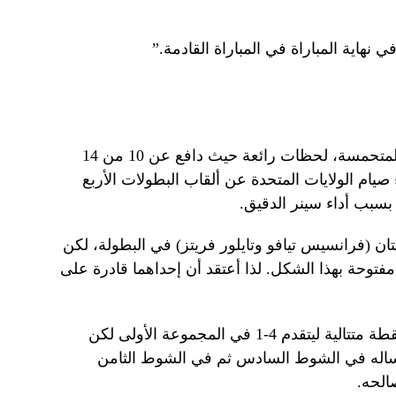
نهاية المباراة في المباراة القادمة.”
وقدم بول، المدعوم من جماهير بلاده المتحمسة، لحظات رائعة حيث دافع عن 10 من 14
صيام الولايات المتحدة عن ألقاب البطولات الأربع
يتان (فرانسيس تيافو وتايلور فريتز) في البطولة، لكن
فتوحة بهذا الشكل. لذا أعتقد أن إحداهما قادرة على
ورفع بول آمال أمريكا عندما فاز بـ11 نقطة متتالية ليتقدم 4-1 في المجموعة الأولى لكن
ساله في الشوط السادس ثم في الشوط الثامن
الحه.