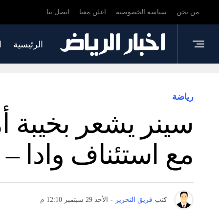
من نحن
سياسة الخصوصية
اعلن معنا
اتصل بنا
الرئيسية
ا
رياضة
سينر يشعر بخيبة أ
مع استئناف وادا – أ
كتب
فريق التحرير
-
الأحد 29 سبتمبر 12:10 م