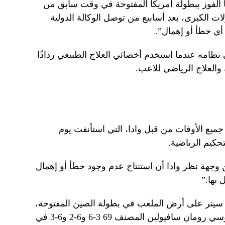
للاعب البالغ من العمر 23 عامًا الفوز ببطولة أمريكا المفتوحة في وقت سابق من
ات الكبرى، بعد أسابيع من توصل الوكالة الدولية
خل إلى نظامه عندما استخدم أخصائي العلاج الطبيعي رذاذًا
 والعلاج الرياضي للاعب.
يع الأوقات من قبل وادا، التي استأنفت يوم
حكيم الرياضية.
 وجهة نظر وادا أن استنتاج عدم وجود خطأ أو إهمال
بها.”
ن سينر على أرض الملعب في بطولة الصين المفتوحة،
حيث قاتل حامل اللقب ليفوز على الروسي رومان سافيولين المصنف 69 3-6 و6-2 و6-3 في