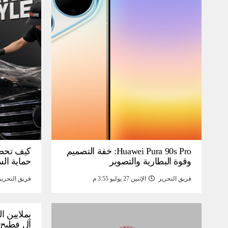
Huawei Pura 90s Pro: خفة التصميم
كيف تحص
وقوة البطارية والتصوير
حماية ال
فريق التحرير
الإثنين 27 يوليو 3:55 م
فريق التحرير
بملايين ا
آل فطيح”