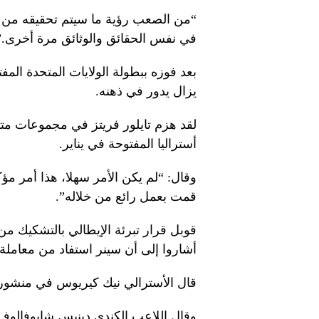
“من الصعب رؤية ما سيتم تحقيقه من خ
في نفس الحقائق والوثائق مرة أخرى.”
بعد فوزه ببطولة الولايات المتحدة المف
يزال يدور في ذهنه.
لقد هزم تايلور فريتز في مجموعات متت
أستراليا المفتوحة في يناير.
وقال: “لم يكن الأمر سهلا، هذا أمر مؤ
قمت بعمل رائع من خلاله”.
قوبل قرار تبرئة الإيطالي بالتشكيك م
أشاروا إلى أن سينر استفاد من معاملة
قال الأسترالي نيك كيريوس في منشور على X إن عدم وجود تعليق كان
وقال اللاعب الكندي دينيس شابوفالوف إ