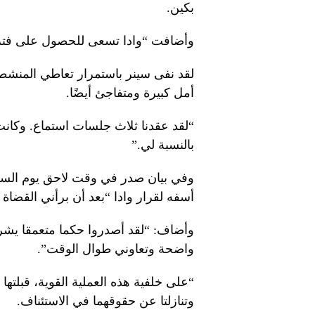
بكين.
وأضافت “وادا تسعى للحصول على فترة 
لقد نفى سينر باستمرار تعاطي المنشطا
أمل كبيرة ومتفاجئ أيضًا.
“لقد عقدنا ثلاث جلسات استماع. وكانت 
بالنسبة لي.”
وفي بيان صدر في وقت لاحق يوم السب
أسفه لقرار وادا “بعد أن برأني القضاة المستقلون (من A
وأضاف: “لقد أصدروا حكما متعمقا يشرح
واضحة وتعاوني طوال الوقت”.
وتنازلتا عن حقوقهما في الاستئناف.