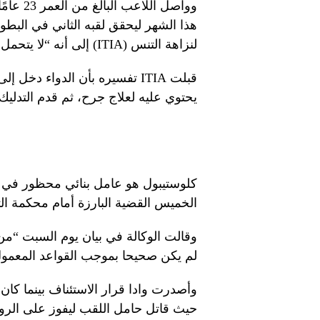
وواصل ا
هذا الشهر ليحقق لقبه الثاني في البطول
لنزاهة التنس (ITIA) إلى أنه “لا يتحمل أي خطأ أو إهمال”.
قبلت ITIA تفسيره بأن الدواء د
يحتوي عليه لعلاج جرح، ثم قدم التدليك
كلوستيبول هو عامل بنائي محظور في جم
الخميس القضية البارزة أمام محكمة الت
وقالت الوكالة في بيان يوم السبت “من
لم يكن صحيحا بموجب القواعد المعمول 
وأصدرت وادا قرار الاستئناف بينما كا