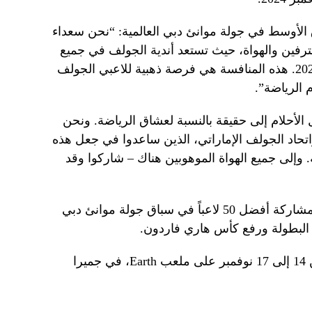
الأوسط في جولة موانئ دبي العالمية: “نحن سعداء
ترفين والهواة، حيث تستعد أندية الجولف في جميع
أنحاء الإمارات لنسخة مثيرة في عام 2024. هذه المنافسة هي فرصة ذهبية للاعبي الجولف
 الرياضة”.
لأحلام إلى حقيقة بالنسبة لعشاق الرياضة. ونحن
واتحاد الجولف الإماراتي، الذين ساعدوا في جعل هذه
. وإلى جميع الهواة الموهوبين هناك – شاركوا وقد
تشهد بطولة جولة موانئ دبي العالمية مشاركة أفضل 50 لاعباً في سباق جولة موانئ دبي
ب البطولة ورفع كأس هاري فاردون.
ستقام بطولة هذا العام خلال الفترة من 14 إلى 17 نوفمبر على ملعب Earth، في جميرا