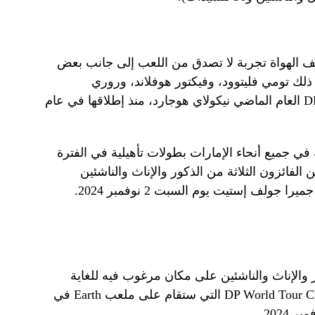
 من لاعبي الجولف الهواة تجربة لا تصدق من اللعب إلى جانب بعض
ي ذلك تومي فليتوود، وفيكتور هوفلاند، وروري
ماكلروي، والفائز ببطولة DP World Tour العام الماضي نيكولاي هوجارد، منذ إطلاقها في عام
 جميع أنحاء الإمارات بطولات تأهيلية في الفترة
بر، حيث يضمن الفائزون الثلاثة من الذكور والإناث والناشئين
 جولف إستيت يوم السبت 2 نوفمبر 2024.
والإناث والناشئين على مكان مرغوب فيه للغاية
للعب في بطولة DP World Tour Championship Pro-Am التي ستقام على ملعب Earth في