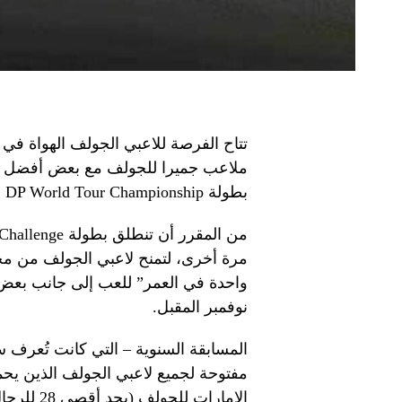
بطولة DP World Tour Championship في نوفمبر. – الصورة مقدمة
مرة أخرى، لتمنح لاعبي الجولف من مخت
واحدة في العمر” للعب إلى جانب بعض
نوفمبر المقبل.
المسابقة السنوية – التي كانت تُعرف سا
مفتوحة لجميع لاعبي الجولف الذين يحم
الإمارات للجولف (بحد أقصى 28 للرجال والناشئين و36 للسيدات).