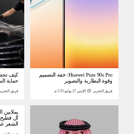
Huawei Pura 90s Pro: خفة التصميم
كيف تحص
وقوة البطارية والتصوير
حماية ال
فريق التحرير
الإثنين 27 يوليو 3:55 م
فريق التحرير
بملايين ا
آل فطيح”
الشعر عب