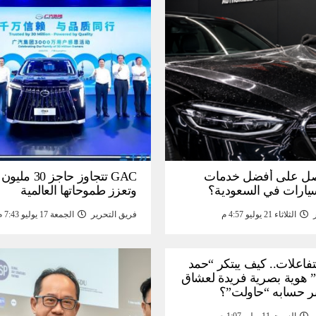
ل على أفضل خدمات
GAC تتجاوز حاجز 
سيارات في السعودية؟
وتعزز طموحاتها العالمية
الثلاثاء 21 يوليو 4:57 م
فريق التحرير
الجمعة 17 يوليو 7:43 م
لتفاعلات.. كيف يبتكر “حمد
 هوية بصرية فريدة لعشاق
ر حسابه “حاولت”؟