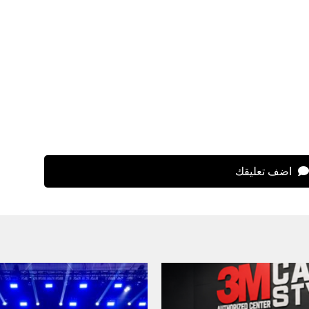
اضف تعليقك