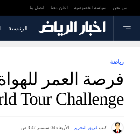
من نحن
سياسة الخصوصية
اعلن معنا
اتصل بنا
الرئيسية
ا
رياضة
World Tour Challenge للمحترفين والهواة 
كتب
فريق التحرير
-
الأربعاء 04 سبتمبر 3:47 ص