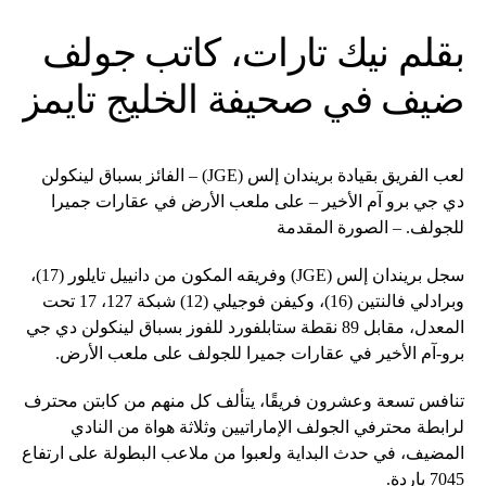
بقلم نيك تارات، كاتب جولف
ضيف في صحيفة الخليج تايمز
لعب الفريق بقيادة بريندان إلس (JGE) – الفائز بسباق لينكولن
دي جي برو آم الأخير – على ملعب الأرض في عقارات جميرا
للجولف. – الصورة المقدمة
سجل بريندان إلس (JGE) وفريقه المكون من دانييل تايلور (17)،
وبرادلي فالنتين (16)، وكيفن فوجيلي (12) شبكة 127، 17 تحت
المعدل، مقابل 89 نقطة ستابلفورد للفوز بسباق لينكولن دي جي
برو-آم الأخير في عقارات جميرا للجولف على ملعب الأرض.
تنافس تسعة وعشرون فريقًا، يتألف كل منهم من كابتن محترف
لرابطة محترفي الجولف الإماراتيين وثلاثة هواة من النادي
المضيف، في حدث البداية ولعبوا من ملاعب البطولة على ارتفاع
7045 ياردة.