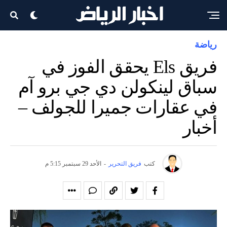
رياضة
فريق Els يحقق الفوز في
سباق لينكولن دي جي برو آم
في عقارات جميرا للجولف –
أخبار
كتب
فريق التحرير
-
الأحد 29 سبتمبر 5:15 م