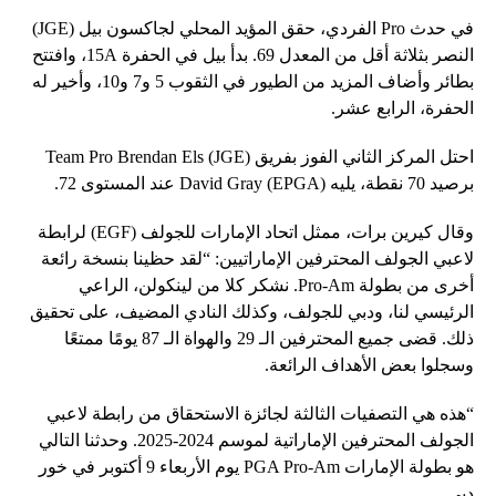
في حدث Pro الفردي، حقق المؤيد المحلي لجاكسون بيل (JGE)
النصر بثلاثة أقل من المعدل 69. بدأ بيل في الحفرة 15A، وافتتح
بطائر وأضاف المزيد من الطيور في الثقوب 5 و7 و10، وأخير له
الحفرة، الرابع عشر.
احتل المركز الثاني الفوز بفريق Team Pro Brendan Els (JGE)
برصيد 70 نقطة، يليه David Gray (EPGA) عند المستوى 72.
وقال كيرين برات، ممثل اتحاد الإمارات للجولف (EGF) لرابطة
لاعبي الجولف المحترفين الإماراتيين: “لقد حظينا بنسخة رائعة
أخرى من بطولة Pro-Am. نشكر كلا من لينكولن، الراعي
الرئيسي لنا، ودبي للجولف، وكذلك النادي المضيف، على تحقيق
ذلك. قضى جميع المحترفين الـ 29 والهواة الـ 87 يومًا ممتعًا
وسجلوا بعض الأهداف الرائعة.
“هذه هي التصفيات الثالثة لجائزة الاستحقاق من رابطة لاعبي
الجولف المحترفين الإماراتية لموسم 2024-2025. وحدثنا التالي
هو بطولة الإمارات PGA Pro-Am يوم الأربعاء 9 أكتوبر في خور
دبي.