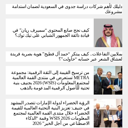
دليلك لأهم شركات دراسة جدوى في السعودية لضمان استدامة
مشروعك
كيف نجح صانع المحتوى “سميرف ريان” في
قيادة ذائقة الجمهور الشبابي على تيك توك؟
بملايين التفاعلات.. كيف يبتكر “حمد آل فطيح” هوية بصرية فريدة
لعشاق الشعر عبر حسابه “حاولت”؟
من ترسيخ القيمة إلى الثقة الرقمية: مجموعة
METRA تستعرض في منتدى القمة العالمية
لمجتمع المعلومات (WSIS) 2026 بجنيف بنية
تحتية للأصول الرقمية المدعومة بالذهب
الرؤية الخضراء لدولة الإمارات تتصدر المشهد
في جنيف: تعزيز البنية التحتية العالمية للقيمة
الخضراء خلال منتدى القمة العالمية لمجتمع
المعلومات WSIS 2026 وقمة “الذكاء
الاصطناعي من أجل الخير” 2026