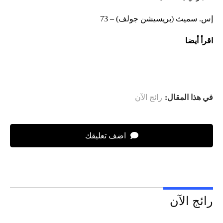
إس. سميث (بريسيشن جولف) – 73
اقرأ أيضا
في هذا المقال:
رائج الآن
اضف تعليقك
رائج الآن