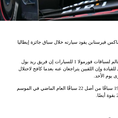
اكس فيرستابن يقود سيارته خلال سباق جائزة إيطاليا
قال ماكس فيرستابن متصدر بطولة العالم لسباقات فورمولا 1 للسيارات إن فريق ريد بول
قيادة وإن اللقبين يتراجعان عنه بعدما كافح لاحتلال
ى يوم الأحد.
فاز بطل العالم الهولندي ثلاث مرات بـ19 سباقًا من أصل 22 سباقًا العام الماضي في الموسم