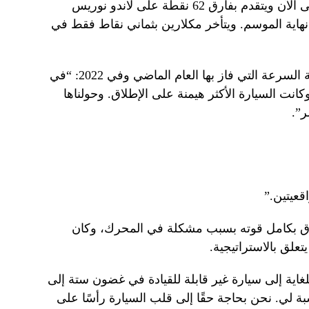
ولم يفز فيرستابن في ستة سباقات حتى الآن ويتقدم بفارق 62 نقطة على لاندو نوريس
هاية الموسم. ويتأخر مكلارين بثماني نقاط فقط في
وقال للصحفيين في مونزا، الحلبة فائقة السرعة التي فاز بها العام الماضي وفي 2022: “في
كانت السيارة الأكثر هيمنة على الإطلاق. وحولناها
ر”.
قعيتين.”
باق بكامل قوته بسبب مشكلة في المحرك، وكان
تعلق بالاستراتيجية.
غاية إلى سيارة غير قابلة للقيادة في غضون ستة إلى
سبة لي. نحن بحاجة حقًا إلى قلب السيارة رأسًا على