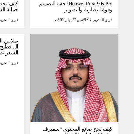
Huawei Pura 90s Pro: خفة التصميم
كيف تحص
وقوة البطارية والتصوير
حماية ال
فريق التحرير
الإثنين 27 يوليو 3:55 م
فريق التحرير
بملايين ا
آل فطيح”
الشعر عب
فريق التحرير
كيف نجح صانع المحتوى “سميرف