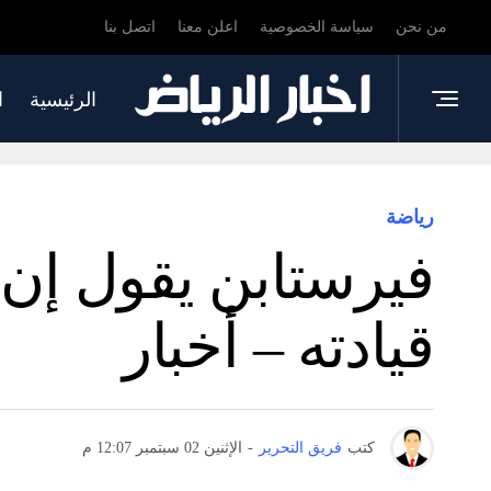
من نحن
سياسة الخصوصية
اعلن معنا
اتصل بنا
الرئيسية
ا
رياضة
فيرستابن يقول إن 
قيادته – أخبار
كتب
فريق التحرير
-
الإثنين 02 سبتمبر 12:07 م