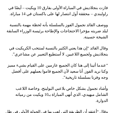
فازت بنجلاديش في المباراة الأولى بفارق 10 ويكيت – أيضًا في
راولبندي – محققة أول انتصار لها على باكستان في 14 مباراة.
ووصف القائد نجمول الفوز بالسلسلة بأنه لحظة مهمة بالنسبة
لبلد ضربته مؤخرا الاحتجاجات والإطاحة برئيسة الوزراء السابقة
الشيخة حسينة.
وقال القائد “إن هذا يعني الكثير بالنسبة لمنتخب الكريكيت في
بنجلاديش ولجميع اللاعبين. لا أستطيع التعبير عن مشاعري”.
“عندما أتينا إلى هنا كان الجميع عازمين على القيام بشيء مميز
وكنا نريد الفوز. أنا سعيد لأن الجميع قاموا بعملهم على أفضل
وجه وفزنا بسلسلة تاريخية”.
وأشاد نجمول بشكل خاص بلاعبي البولينج، وخاصة اللاعب
الشامل ميهيدي، الذي أنهى المباراة بـ10 ويكيت من رمياته
الدوارة.
وقال “أعتقد أن الطريقة التي لعب بها في الجولة الأولى في ظل