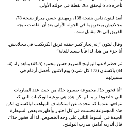
تأخره 26-6 ليحقق 262 نقطة في جولته الأولى.
أنقذ ليتون داس بنتيجة 138، ومهيدي حسن ميراز بنتيجة 78،
بنجلاديش بمضربهما في الجولة الأولى بعد أن تقلصت نتيجة
الفريق إلى 26 مقابل ست.
وقال ليتون “إنه إنجاز كبير حققه فريق الكريكيت في بنجلاديش.
أنا جزء من هذا، لذا فأنا سعيد للغاية”.
ثم حطم لاعبو البولينج السريع حسن محمود (5-43) وناهد رانا (4-
44) باكستان (172 كل شيء) يوم الاثنين بأفضل أرقام في
مسيرتهم
“أنا فخور جدًا. مجموعة صغيرة جدًا، من حيث عدد المباريات
التي خاضوها. ربما لم تكن هذه هي نوعية الويكيتات التي كنا
نتوقعها عندما كنا نتحدث عن استكشاف المواهب لباكستان. لكن
هذه المجموعة تحسنت في كل اختبار وأظهرت بعض السيطرة
الجيدة في الشوط الثاني على وجه الخصوص، لذا أنا فخور جدًا”،
قال أندريه آدامز، مدرب البولينج.