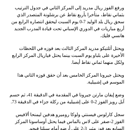
ورفع الفوز ريال مدريد إلى المركز الثاني في جدول الترتيب
بثماني نقاط، متأخرا بأربع نقاط عن برشلونة المتصدر الذي
سحق ريال بلد الوليد 7-0 يوم السبت ليحقق انتصاره الرابع من
أربع مباريات في الدوري الإسباني تحت قيادة المدرب الجديد
هانسي فليك.
ويحتل أتلتيكو مدريد المركز الثالث بعد فوزه في اللحظات
الأخيرة على بلباو يوم السبت بينما يحتل فياريال المركز الرابع
ولكل منهما ثماني نقاط أيضا.
ويحتل جيرونا المركز الخامس بعد أن حقق فوزه الثاني هذا
الموسم في إشبيلية.
وضع إيفان مارتن جيرونا في المقدمة في الدقيقة 41، ثم حسم
آبل رويز الفوز 2-0 على إشبيلية من ركلة جزاء في الدقيقة 73.
سجل كارلوس فيسنتي ولوكا روميرو هدفين ليمنحا ألافيس
الفوز 2-صفر على لاس بالماس فيما يحتل أوساسونا المركز
السابع بعد فوز مثير 3-2 على أرضه أمام سيلتا فيجو.