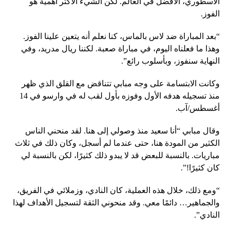
الأسطوري، الأفضل في العالم. لكن الشيء الأكثر أهمية هو
الفوز.
“بعد المباراة ضد لاس بالماس، كنا نعلم أنه يتعين علينا الفوز.
وهذا ما فعلناه اليوم، في مباراة صعبة. لكننا ريال مدريد، وفي
النهاية سنفوز، وبأسلوب رائع”.
وكانت الابتسامة على وجه مبابي تتناقض مع القلق الذي ظهر
منذ تسجيله هدفه الأول وفوزه بأول لقب له في وارسو في 14
أغسطس/آب.
وقال مبابي “أنا سعيد منذ وصولي إلى هنا. لقد منحني الناس
الكثير من المودة هنا، حتى عندما لم أسجل، وكان ذلك في ثلاث
مباريات. بالنسبة للبعض قد لا يبدو ذلك كثيرًا، لكن بالنسبة لي
كان كثيرًا!”.
“ومع ذلك، خلال هذه العملية، كان النادي، وزملائي في الفريق،
والجماهير… دائمًا معي. وقد منحوني الثقة لتسجيل الأهداف لهذا
النادي”.