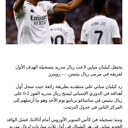
يحتفل كيليان مبابي لاعب ريال مدريد بتسجيله الهدف الأول
لفريقه في مرمى ريال بيتيس. — رويترز
رد كيليان مبابي على منتقديه بطريقة رائعة حيث سجل أول
أهدافه في الدوري الإسباني ليمنح ريال مدريد الفوز 2-0 على
ريال بيتيس في سانتياغو برنابيو يوم الأحد وهو ما أرسلهم إلى
المركز الثاني في جدول الترتيب.
ومنذ تسجيله في كأس السوبر الأوروبي أمام أتالانتا، فشل الوافد
الجديد مبابي في هز الشباك في أول ثلاث مباريات لريال مدريد