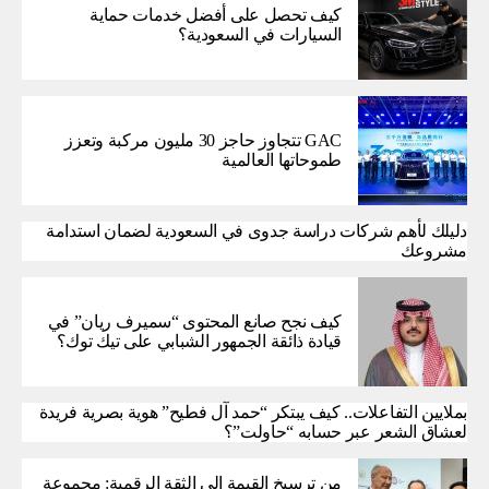
كيف تحصل على أفضل خدمات حماية
السيارات في السعودية؟
GAC تتجاوز حاجز 30 مليون مركبة وتعزز
طموحاتها العالمية
دليلك لأهم شركات دراسة جدوى في السعودية لضمان استدامة
مشروعك
كيف نجح صانع المحتوى “سميرف ريان” في
قيادة ذائقة الجمهور الشبابي على تيك توك؟
بملايين التفاعلات.. كيف يبتكر “حمد آل فطيح” هوية بصرية فريدة
لعشاق الشعر عبر حسابه “حاولت”؟
من ترسيخ القيمة إلى الثقة الرقمية: مجموعة