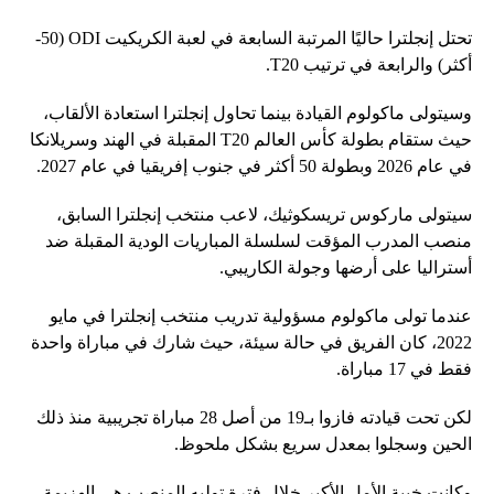
تحتل إنجلترا حاليًا المرتبة السابعة في لعبة الكريكيت ODI (50-
أكثر) والرابعة في ترتيب T20.
وسيتولى ماكولوم القيادة بينما تحاول إنجلترا استعادة الألقاب،
حيث ستقام بطولة كأس العالم T20 المقبلة في الهند وسريلانكا
في عام 2026 وبطولة 50 أكثر في جنوب إفريقيا في عام 2027.
سيتولى ماركوس تريسكوثيك، لاعب منتخب إنجلترا السابق،
منصب المدرب المؤقت لسلسلة المباريات الودية المقبلة ضد
أستراليا على أرضها وجولة الكاريبي.
عندما تولى ماكولوم مسؤولية تدريب منتخب إنجلترا في مايو
2022، كان الفريق في حالة سيئة، حيث شارك في مباراة واحدة
فقط في 17 مباراة.
لكن تحت قيادته فازوا بـ19 من أصل 28 مباراة تجريبية منذ ذلك
الحين وسجلوا بمعدل سريع بشكل ملحوظ.
وكانت خيبة الأمل الأكبر خلال فترة توليه المنصب هي الهزيمة