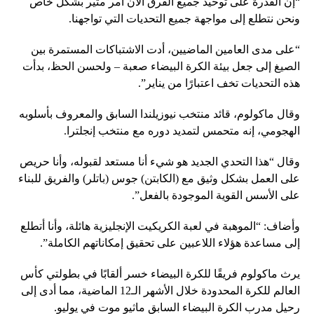
“إن القدرة على توحيد جميع الفرق الآن أمر مثير بشكل خاص
ونحن نتطلع إلى مواجهة جميع التحديات التي تواجهنا.
“على مدى العامين الماضيين، أدت الاشتباكات المستمرة بين
الصيغ إلى جعل بيئة الكرة البيضاء صعبة – ولحسن الحظ، بدأت
هذه التحديات تخف اعتبارًا من يناير”.
وقال ماكولوم، قائد منتخب نيوزيلندا السابق والمعروف بأسلوبه
الهجومي، إنه متحمس لتمديد دوره مع منتخب إنجلترا.
وقال “هذا التحدي الجديد هو شيء أنا مستعد لقبوله، وأنا حريص
على العمل بشكل وثيق مع (الكابتن) جوس (باتلر) والفريق للبناء
على الأسس القوية الموجودة بالفعل”.
وأضاف: “الموهبة في لعبة الكريكيت الإنجليزية هائلة، وأنا أتطلع
إلى مساعدة هؤلاء اللاعبين على تحقيق إمكاناتهم الكاملة”.
يرث ماكولوم فريقًا للكرة البيضاء خسر ألقابًا في بطولتي كأس
العالم للكرة المحدودة خلال الأشهر الـ12 الماضية، مما أدى إلى
رحيل مدرب الكرة البيضاء السابق ماثيو موت في يوليو.