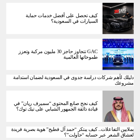
كيف تحصل على أفضل خدمات حماية
السيارات في السعودية؟
GAC تتجاوز حاجز 30 مليون مركبة وتعزز
طموحاتها العالمية
دليلك لأهم شركات دراسة جدوى في السعودية لضمان استدامة
مشروعك
كيف نجح صانع المحتوى “سميرف ريان” في
قيادة ذائقة الجمهور الشبابي على تيك توك؟
بملايين التفاعلات.. كيف يبتكر “حمد آل فطيح” هوية بصرية فريدة
لعشاق الشعر عبر حسابه “حاولت”؟