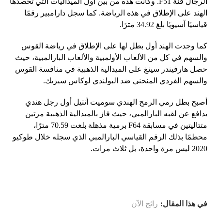
الرجال فئة F51. وكانت هذه من بين أول الميداليات التي تحصدها
الهند على الإطلاق في هذه الرياضة. كما سجل دارامبير رقمًا
قياسيًا آسيويًا بلغ 34.92 مترًا.
كما وجدت الهند أول بطل لها على الإطلاق في رياضة القوس
والسهم في كل من الألعاب الأولمبية والألعاب البارالمبية، حيث
حصل هارفيندر سينغ على الميدالية الذهبية في منافسة القوس
والسهم الفردي المنحني ضد البولندي لوكاس سيزيك.
أصبح بطل رمي الرمح الهندي سوميت أنتيل أول رجل هندي
يدافع عن لقبه البارالمبي، حيث فاز بالميدالية الذهبية مرتين
متتاليتين في مسابقة F64 برمية مذهلة بلغت 70.59 مترًا،
محطمًا بذلك الرقم القياسي البارالمبي الذي سجله خلال طوكيو
2020 ليس مرة واحدة، بل ثلاث مرات.
في هذا المقال:
رائج الآن