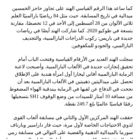
كما ساعد هذا الرقم القياسي الهند على تجاوز حاجز الخمسين
ميدالية في تاريخ المسابقة. حيث مثل 84 رياضيًا بارالمبيًا العلم
ثلاثي الألوان من 28 أغسطس إلى الأحد في 12 تخصصًا، مقارنة
بتسعة في طوكيو 2020. كما شاركت الهند أيضًا في رياضات
جديدة في باريس: ركوب الدراجات البارالمبية، والتجديف
البارالمبي، والجودو للمكفوفين.
سجلت الهند العديد من الأرقام القياسية وفتحت الباب أمام
تحقيق إنجازات جديدة في الألعاب البارالمبية. وأصبحت لاعبة
الرماية البارالمبية أفاني ليخارا أول امرأة هندية على الإطلاق
تحصل على ميداليتين ذهبيتين في الألعاب البارالمبية بعد أن
نجحت في الدفاع عن لقبها في الرماية ببندقية الهواء المضغوط
من مسافة 10 أمتار للسيدات من وضع الوقوف SH1 بتسجيلها
رقمًا قياسيًا عالميًا بلغ 249.7 نقطة.
حققت الهند المركزين الأول والثاني في مسابقة ألعاب القوى
لذوي الاحتياجات الخاصة لأول مرة، حيث فاز دارامبير وبارناف
سورما بالميدالية الذهبية والفضية على التوالي في مسابقة رمي