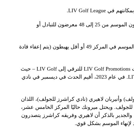
المنطقة المفتوحة – اللاعبون الذين ينهون الموسم من 25 إلى 48 معرضون للتبادل أو
منطقة الهبوط – اللاعبون الذين ينهون الموسم في المركز 49 أو أقل يهبطون (يتم إعفاء قادة
كما هو الحال في عام 2023، هناك حدث LIV Golf Promotions للترقي إلى LIV Golf – حيث
يتأهل أفضل 4 لاعبين إلى LIV Golf 2025. في عام 2023، أقيم الحدث في ديسمبر في نادي
ف) وأنيربان لاهيري (نادي كراشرز للجولف)، اللذان
يرتبطان بدبي، أداءً قويًا في دوري LIV للجولف. ويحتل ميرونك حاليًا المركز الخامس عشر،
 والجدير بالذكر أن لاهيري وفريقه كراشرز يتصدرون
لإنهاء الموسم بشكل قوي.