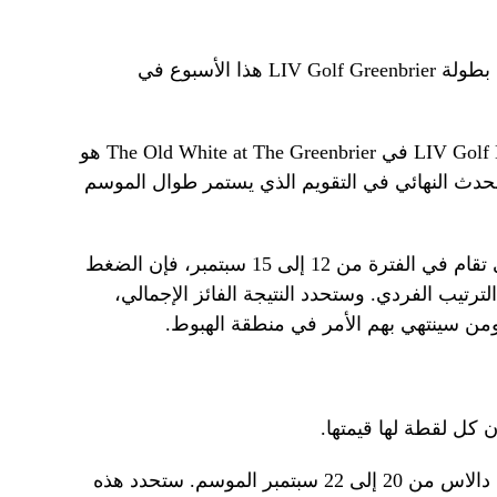
سيدافع برايسون ديشامبو عن لقبه في بطولة LIV Golf Greenbrier هذا الأسبوع في
الأسبوع الثاني عشر من بطولة LIV Golf League في The Old White at The Greenbrier هو
حدث النهائي في التقويم الذي يستمر طوال الموسم
مع بقاء بطولة LIV Golf Chicago، التي تقام في الفترة من 12 إلى 15 سبتمبر، فإن الضغط
ترتيب الفردي. وستحدد النتيجة الفائز الإجمالي،
ومن سينتهي بهم الأمر في منطقة الهبوط.
كل لقطة لها قيمتها.
ستختتم بطولة LIV للجولف للفرق في دالاس من 20 إلى 22 سبتمبر الموسم. ستحدد هذه