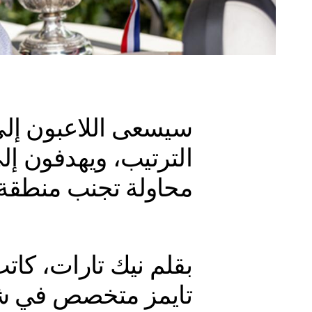
سيسعى اللاعبون إلى
الترتيب، ويهدفون إلى
محاولة تجنب منطقة ا
بقلم نيك تارات، كا
تايمز متخصص في ش