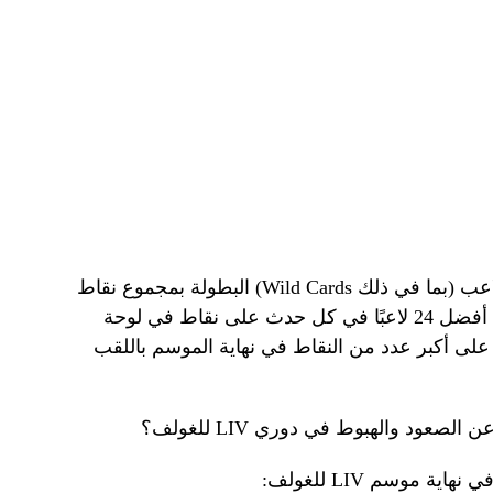
في كل من البطولات الـ13، ينهي كل لاعب (بما في ذلك Wild Cards) البطولة بمجموع نقاط
في ثلاث جولات من 54 حفرة. ويحصل أفضل 24 لاعبًا في كل حدث على نقاط في لوحة
لى أكبر عدد من النقاط في نهاية الموسم باللقب
لصعود والهبوط في دوري LIV للغولف؟
 موسم LIV للغولف: