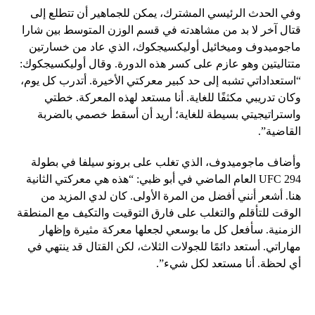
وفي الحدث الرئيسي المشترك، يمكن للجماهير أن تتطلع إلى
قتال آخر لا بد من مشاهدته في قسم الوزن المتوسط ​​بين شارا
ماجوميدوف وميخائيل أوليكسيجكوك، الذي عاد من خسارتين
متتاليتين وهو عازم على كسر هذه الدورة. وقال أوليكسيجكوك:
“استعداداتي تشبه إلى حد كبير معركتي الأخيرة. أتدرب كل يوم،
وكان تدريبي مكثفًا للغاية. أنا مستعد لهذه المعركة. خطتي
واستراتيجيتي بسيطة للغاية؛ أريد أن أسقط خصمي بالضربة
القاضية”.
وأضاف ماجوميدوف، الذي تغلب على برونو سيلفا في بطولة
UFC 294 العام الماضي في أبو ظبي: “هذه هي معركتي الثانية
هنا. أشعر أنني أفضل من المرة الأولى. كان لدي المزيد من
الوقت للتأقلم والتغلب على فارق التوقيت والتكيف مع المنطقة
الزمنية. سأفعل كل ما بوسعي لجعلها معركة مثيرة وإظهار
مهاراتي. أستعد دائمًا للجولات الثلاث، لكن القتال قد ينتهي في
أي لحظة. أنا مستعد لكل شيء”.