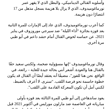
وأسلوبه القتالي الديناميكي، والبطل الذي لا يقهر عمر
نورماغوميدوف، الذي لا يزال بلا هزيمة بسجل مذهل من 17
انتصارًا دون هزيمة.
كما أعرب نورماغوميدوف، الذي عاد إلى الإمارات للمرة الثانية
بعد فوزه بجائزة “أداء الليلة” ضد سيرجي موروزوف في يناير
2021، عن حماسه لخوض القتال أمام حشد داعم في أبو ظبي
مرة أخرى.
وقال نورماغوميدوف “إنها مسؤولية ضخمة، ولكنني سعيد حقًا
بالقتال هنا والعودة. أشعر أنني بحالة جيدة للغاية – رائعة، في
الواقع. نحن هنا للفوز”، مضيفًا أنه يعتقد أيضًا أن القتال قد يكون
خطوة حاسمة نحو فرصة اللقب. “سنرى. لا أعرف بالضبط،
لكنني آمل أن تكون المعركة القادمة على اللقب”.
يعود ساندهاجن إلى أبو ظبي للمرة الثالثة بعد فوزه بأولى
مبارياته في العاصمة ضد مارلون مورايس في أكتوبر 2021 قبل