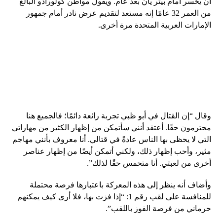
أن يخسر أمام بيتر يان بعد عام. ويقول مواطن كولورادو البالغ
من العمر 32 عامًا إنه مستعد لتقديم عرض نادر أمام جمهور
الإمارات العربية المتحدة مرة أخرى.
وقال “إن القتال في أبو ظبي تجربة رائعة دائمًا؛ فالجميع هنا
محترمون حقًا. أعتقد أنني سأتمكن من إظهار الكثير من مهاراتي
التي لا يحظى بها الناس عادةً في قتالي. أنا معروف بأنني مهاجم
مثير، وأحب إظهار ذلك، ولكني أتمكن أيضًا من إظهار عناصر
أخرى من لعبتي. أنا متحمس حقًا لذلك”.
وأضاف أنه ينظر إلى هذه المعركة باعتبارها فرصة محتملة
للمنافسة على لقب رقم 1: “إذا فزت بها، فلا أرى كيف يمكنهم
حرماني من فرصة الفوز باللقب”.