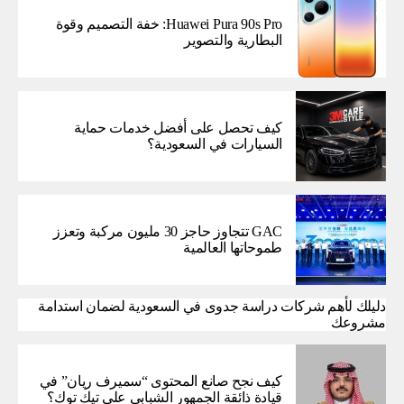
Huawei Pura 90s Pro: خفة التصميم وقوة
البطارية والتصوير
كيف تحصل على أفضل خدمات حماية
السيارات في السعودية؟
GAC تتجاوز حاجز 30 مليون مركبة وتعزز
طموحاتها العالمية
دليلك لأهم شركات دراسة جدوى في السعودية لضمان استدامة
مشروعك
كيف نجح صانع المحتوى “سميرف ريان” في
قيادة ذائقة الجمهور الشبابي على تيك توك؟